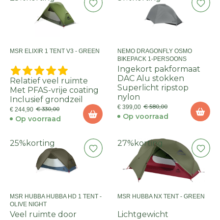
MSR ELIXIR 1 TENT V3 - GREEN
NEMO DRAGONFLY OSMO
BIKEPACK 1-PERSOONS
Ingekort pakformaat
DAC Alu stokken
Relatief veel ruimte
Superlicht ripstop
Met PFAS-vrije coating
nylon
Inclusief grondzeil
€ 580,00
€ 399,00
€ 330,00
€ 244,90
Op voorraad
Op voorraad
25%
korting
27%
korting
MSR HUBBA HUBBA HD 1 TENT -
MSR HUBBA NX TENT - GREEN
OLIVE NIGHT
Veel ruimte door
Lichtgewicht