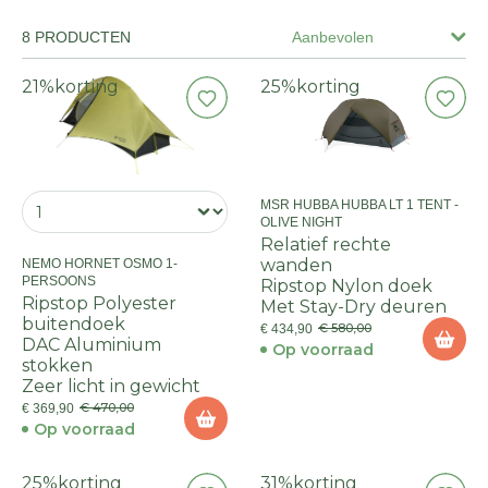
8 PRODUCTEN
Aanbevolen
21%
korting
25%
korting
MSR HUBBA HUBBA LT 1 TENT -
OLIVE NIGHT
Relatief rechte
wanden
NEMO HORNET OSMO 1-
PERSOONS
Ripstop Nylon doek
Ripstop Polyester
Met Stay-Dry deuren
buitendoek
€ 580,00
€ 434,90
DAC Aluminium
Op voorraad
stokken
Zeer licht in gewicht
€ 470,00
€ 369,90
Op voorraad
25%
korting
31%
korting