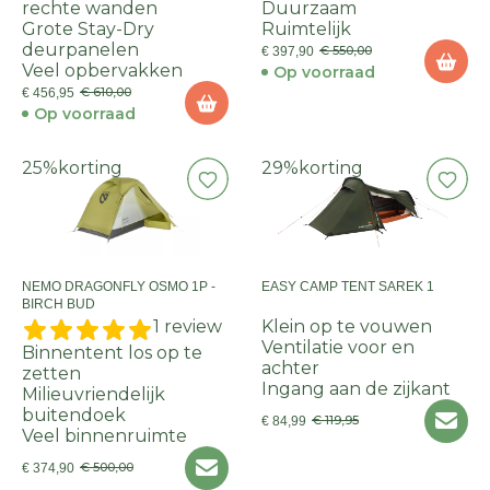
rechte wanden
Duurzaam
Grote Stay-Dry
Ruimtelijk
deurpanelen
€ 550,00
€ 397,90
Veel opbervakken
Op voorraad
€ 610,00
€ 456,95
Op voorraad
25%
korting
29%
korting
NEMO DRAGONFLY OSMO 1P -
EASY CAMP TENT SAREK 1
BIRCH BUD
1 review
Klein op te vouwen
Ventilatie voor en
Binnentent los op te
achter
zetten
Ingang aan de zijkant
Milieuvriendelijk
buitendoek
€ 119,95
€ 84,99
Veel binnenruimte
€ 500,00
€ 374,90