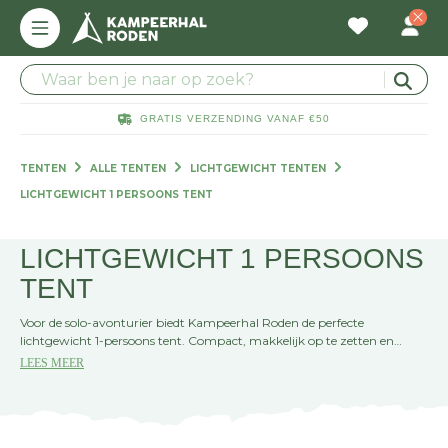
GRATIS VERZENDING VANAF €50
TENTEN
ALLE TENTEN
LICHTGEWICHT TENTEN
LICHTGEWICHT 1 PERSOONS TENT
LICHTGEWICHT 1 PERSOONS
TENT
Voor de solo-avonturier biedt Kampeerhal Roden de perfecte
lichtgewicht 1-persoons tent. Compact, makkelijk op te zetten en
ideaal voor een rustige nacht in de natuur. Geniet van een
LEES MEER
comfortabele en veilige overnachting, waar je ook gaat kamperen.