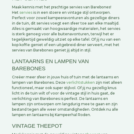
Maak kennis met het prachtige servies van Barebones!
Het
servies
is in een stoere en vintage stijl ontworpen.
Perfect voor zowel kampeeravonturen als gezellige diners
in de tuin, dit servies voegt een sfeer toe aan elke maaltijd.
Alles is gemaakt van hoogwaardige materialen, het servies
is sterk genoeg voor alle buitenavonturen, terwijl het er
tegelijkertijd geweldig uitziet op elke tafel. Of jij nu van een
kop koffie geniet of een uitgebreid diner serveert, met het
servies van Barebones geniet jij altijd in stijl.
LANTAARNS EN LAMPEN VAN
BAREBONES
Creëer meer sfeer in jouw huis of tuin met de lantaarns en
lampen van Barebones. Deze
verlichtstukken
zijn niet alleen
functioneel, maar ook super stijlvol. Of jij nu gezellig knus
licht in de tuin wilt of voor de vintage stijl in huis gaat, de
verlichting van Barebones is perfect. De lantaarns en
lampen zijn ontworpen om langdurig mee te gaan en zijn
bestand tegen alle weer omstandigheden. Ontdek nu alle
lampen en lantaarns bij Kampeerhal Roden.
VINTAGE THEEPOT