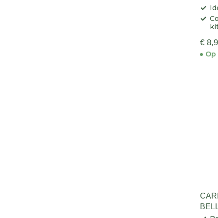
Id
Co
ki
€ 8,
Op 
CAR
BELL