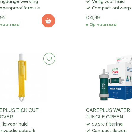
ngdurige werking
Veilig voor huid
openproof formule
Compact ontwerp
,95
€ 4,99
voorraad
Op voorraad
EPLUS TICK OUT
CAREPLUS WATER F
OVER
JUNGLE GREEN
ilig voor huid
99.9% filtering
nvoudig gebruik
Compact design