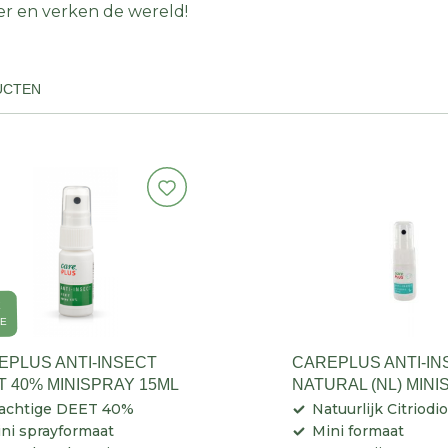
er en verken de wereld!
UCTEN
E
ZE
EPLUS ANTI-INSECT
CAREPLUS ANTI-IN
T 40% MINISPRAY 15ML
NATURAL (NL) MIN
CITRIODIOL 15ML
achtige DEET 40%
Natuurlijk Citriodio
ni sprayformaat
Mini formaat