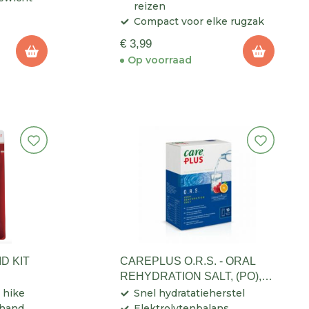
reizen
Compact voor elke rugzak
€ 3,99
Op voorraad
D KIT
CAREPLUS O.R.S. - ORAL
REHYDRATION SALT, (PO),
10 SACHETS
 hike
Snel hydratatieherstel
 hand
Elektrolytenbalans