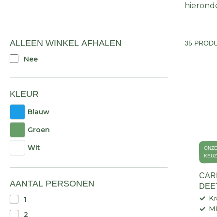
hierond
ALLEEN WINKEL AFHALEN
35 PROD
Nee
KLEUR
Blauw
Groen
Wit
ONZ
KEU
CAR
AANTAL PERSONEN
DEE
Kr
1
Mi
2