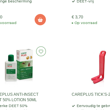
ange bescherming
DEET-vrij
70
€ 3,70
voorraad
Op voorraad
EPLUS ANTI-INSECT
CAREPLUS TICK'S-
T 50% LOTION 50ML
terke DEET 50%
Eenvoudig te gebr