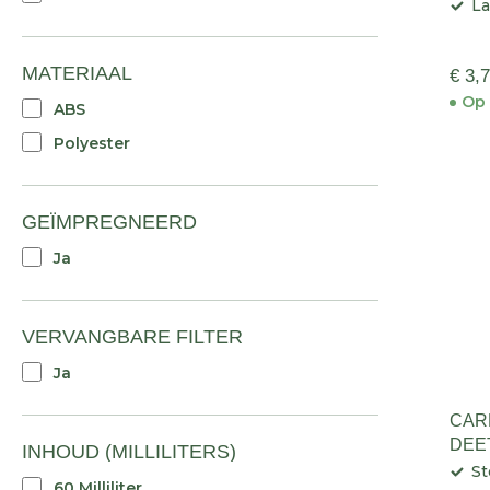
L
MATERIAAL
€ 3,
Op 
ABS
Polyester
GEÏMPREGNEERD
Ja
VERVANGBARE FILTER
Ja
CAR
DEE
INHOUD (MILLILITERS)
S
60 Milliliter