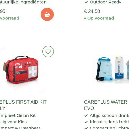
tuurlijke ingrediënten
Outdoor Ready
,95
€ 24,50
voorraad
Op voorraad
PLUS FIRST AID KIT
CAREPLUS WATER 
ILY
EVO
mpleet Gezin Kit
Altijd schoon drin
ilig voor Kids
Ideaal tijdens tre
mpact & Draagbaar
Compact en lichtg