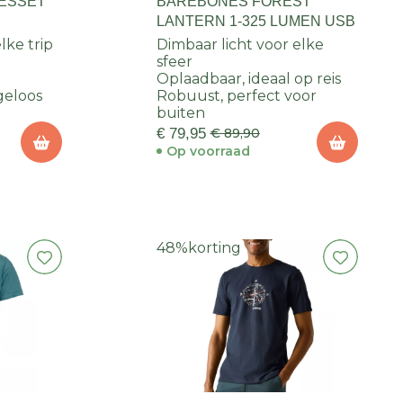
IESSET
BAREBONES FOREST
LANTERN 1-325 LUMEN USB
lke trip
Dimbaar licht voor elke
sfeer
Oplaadbaar, ideaal op reis
geloos
Robuust, perfect voor
buiten
€ 79,95
€ 89,90
Op voorraad
48%
korting