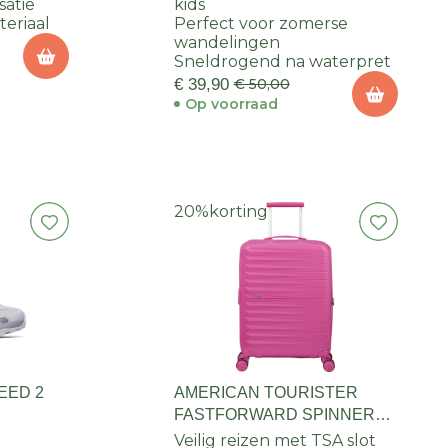
satie
kids
eriaal
Perfect voor zomerse
wandelingen
Sneldrogend na waterpret
€ 39,90
€ 50,00
Op voorraad
20%
korting
EED 2
AMERICAN TOURISTER
FASTFORWARD SPINNER
55/20 TSA EXP
Veilig reizen met TSA slot