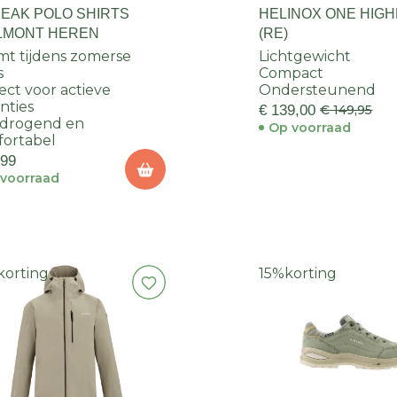
PEAK POLO SHIRTS
HELINOX ONE HIG
LMONT HEREN
(RE)
t tijdens zomerse
Lichtgewicht
s
Compact
ect voor actieve
Ondersteunend
nties
€ 139,00
€ 149,95
ldrogend en
Op voorraad
ortabel
,99
voorraad
korting
15%
korting