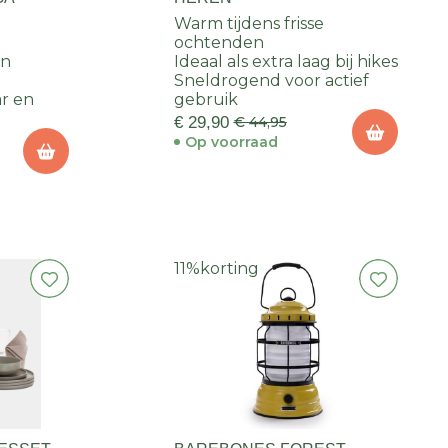
Warm tijdens frisse
ochtenden
en
Ideaal als extra laag bij hikes
Sneldrogend voor actief
ar en
gebruik
€ 29,90
€ 44,95
Op voorraad
11%
korting