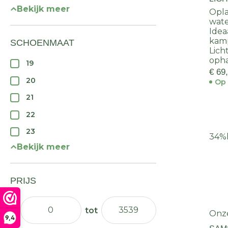
Bekijk meer
Opla
wate
Idea
kam
SCHOENMAAT
Lich
oph
19
€ 69
20
Op 
21
22
23
34%
Bekijk meer
PRIJS
Onz
9,4