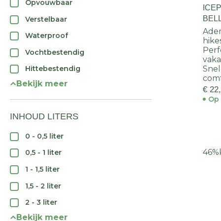
Opvouwbaar
ICE
BEL
Verstelbaar
Adem
Waterproof
hike
Perf
Vochtbestendig
vaka
Hittebestendig
Sne
comf
Bekijk meer
€ 22
Op 
INHOUD LITERS
0 - 0,5 liter
46%
0,5 - 1 liter
1 - 1,5 liter
1,5 - 2 liter
2 - 3 liter
Bekijk meer