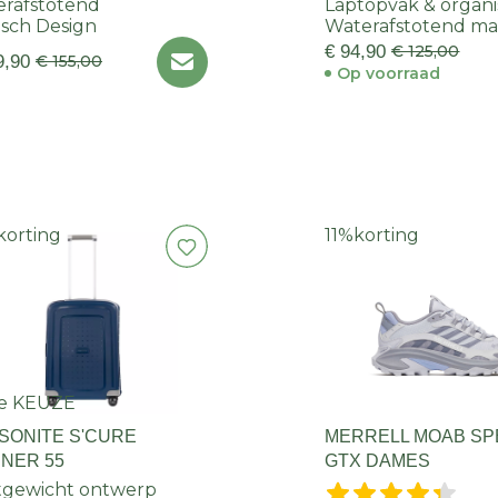
rafstotend
Laptopvak & organi
isch Design
Waterafstotend mat
€ 94,90
€ 125,00
9,90
€ 155,00
Op voorraad
korting
11%
korting
e KEUZE
SONITE S'CURE
MERRELL MOAB SP
NNER 55
GTX DAMES
tgewicht ontwerp