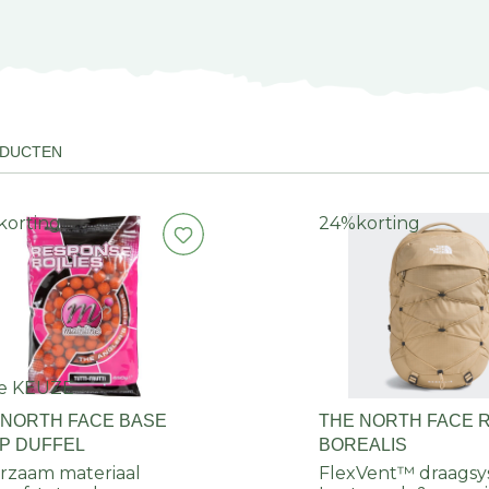
ODUCTEN
korting
24%
korting
e KEUZE
 NORTH FACE BASE
THE NORTH FACE 
P DUFFEL
BOREALIS
zaam materiaal
FlexVent™ draags