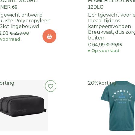
SONITE S'CURE
FLAMEFIELD SERV
NNER 69
12DLG
tgewicht ontwerp
Lichtgewicht voor e
uuste Polypropyleen
Ideaal tijdens
 Slot Ingebouwd
kampeeravonden
Breukvast, dus zor
9,00
€ 229,00
buiten
voorraad
€ 64,99
€ 79,95
Op voorraad
orting
20%
korting