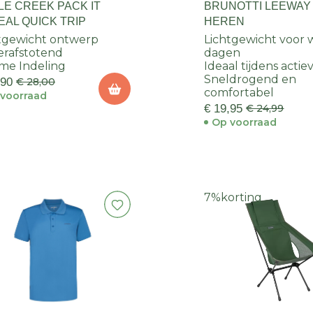
LE CREEK PACK IT
BRUNOTTI LEEWAY 
EAL QUICK TRIP
HEREN
tgewicht ontwerp
Lichtgewicht voor
rafstotend
dagen
me Indeling
Ideaal tijdens actie
Sneldrogend en
,90
€ 28,00
comfortabel
voorraad
€ 19,95
€ 24,99
Op voorraad
7%
korting