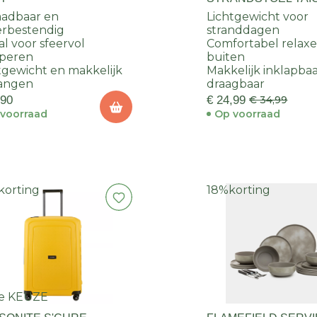
adbaar en
Lichtgewicht voor
rbestendig
stranddagen
al voor sfeervol
Comfortabel relax
peren
buiten
tgewicht en makkelijk
Makkelijk inklapba
angen
draagbaar
,90
€ 24,99
€ 34,99
voorraad
Op voorraad
korting
18%
korting
e KEUZE