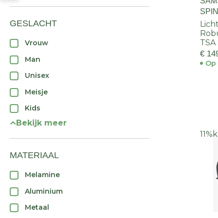
SAM
SPI
GESLACHT
Lich
Rob
TSA
Vrouw
€ 14
Man
Op 
Unisex
Meisje
Kids
Bekijk meer
11%
k
MATERIAAL
Melamine
Aluminium
Metaal