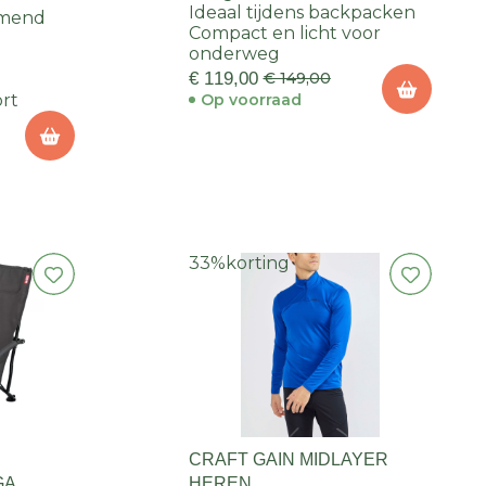
Ideaal tijdens backpacken
emend
Compact en licht voor
onderweg
€ 119,00
€ 149,00
ort
Op voorraad
33%
korting
CRAFT GAIN MIDLAYER
GA
HEREN