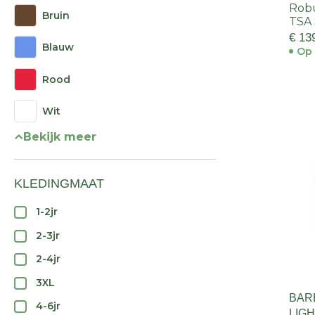
Rob
Bruin
TSA
€ 13
Blauw
Op 
Rood
Wit
Bekijk meer
KLEDINGMAAT
1-2jr
2-3jr
2-4jr
3XL
BAR
4-6jr
LIG