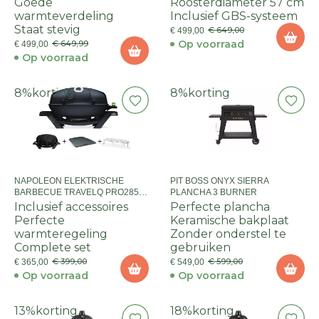
Goede
Roosterdiameter 57 cm
warmteverdeling
Inclusief GBS-systeem
Staat stevig
€ 649,00
€ 499,00
Op voorraad
€ 649,99
€ 499,00
Op voorraad
8%
korting
8%
korting
NAPOLEON ELEKTRISCHE
PIT BOSS ONYX SIERRA
BARBECUE TRAVELQ PRO285
PLANCHA 3 BURNER
INCL
Inclusief accessoires
Perfecte plancha
GRILLPLAAT/WARMHOUDROOSTER
Perfecte
Keramische bakplaat
EN HOES
warmteregeling
Zonder onderstel te
Complete set
gebruiken
€ 399,00
€ 599,00
€ 365,00
€ 549,00
Op voorraad
Op voorraad
13%
korting
18%
korting