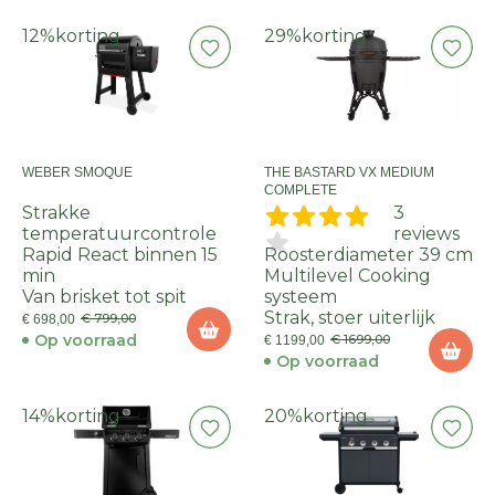
12%
korting
29%
korting
WEBER SMOQUE
THE BASTARD VX MEDIUM
COMPLETE
Strakke
3
temperatuurcontrole
reviews
Rapid React binnen 15
Roosterdiameter 39 cm
min
Multilevel Cooking
Van brisket tot spit
systeem
Strak, stoer uiterlijk
€ 799,00
€ 698,00
Op voorraad
€ 1699,00
€ 1199,00
Op voorraad
14%
korting
20%
korting