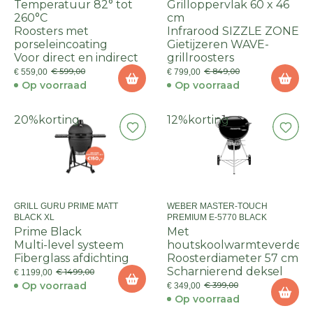
Temperatuur 82° tot
Grilloppervlak 60 x 46
260°C
cm
Roosters met
Infrarood SIZZLE ZONE
porseleincoating
Gietijzeren WAVE-
Voor direct en indirect
grillroosters
€ 599,00
€ 849,00
€ 559,00
€ 799,00
Op voorraad
Op voorraad
20%
korting
12%
korting
GRILL GURU PRIME MATT
WEBER MASTER-TOUCH
BLACK XL
PREMIUM E-5770 BLACK
Prime Black
Met
Multi-level systeem
houtskoolwarmteverdele
Fiberglass afdichting
Roosterdiameter 57 cm
Scharnierend deksel
€ 1499,00
€ 1199,00
Op voorraad
€ 399,00
€ 349,00
Op voorraad