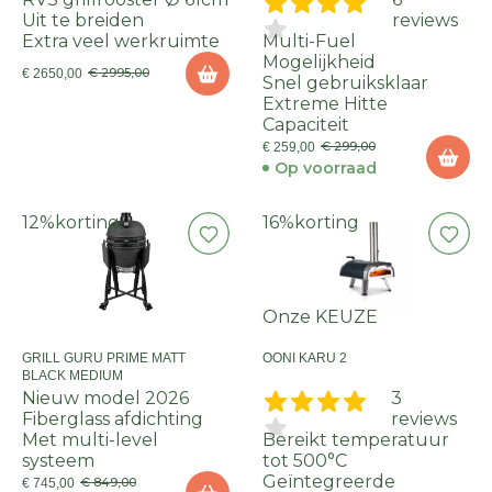
Uit te breiden
reviews
Extra veel werkruimte
Multi-Fuel
Mogelijkheid
€ 2995,00
€ 2650,00
Snel gebruiksklaar
Extreme Hitte
Capaciteit
€ 299,00
€ 259,00
Op voorraad
12%
korting
16%
korting
Onze KEUZE
GRILL GURU PRIME MATT
OONI KARU 2
BLACK MEDIUM
Nieuw model 2026
3
Fiberglass afdichting
reviews
Met multi-level
Bereikt temperatuur
systeem
tot 500°C
Geïntegreerde
€ 849,00
€ 745,00