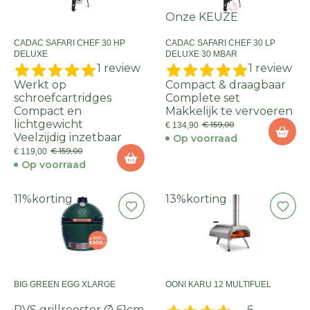
Onze KEUZE
CADAC SAFARI CHEF 30 HP
CADAC SAFARI CHEF 30 LP
DELUXE
DELUXE 30 MBAR
1 review
1 review
Werkt op
Compact & draagbaar
schroefcartridges
Complete set
Compact en
Makkelijk te vervoeren
lichtgewicht
€ 159,00
€ 134,90
Veelzijdig inzetbaar
Op voorraad
€ 159,00
€ 119,00
Op voorraad
11%
korting
13%
korting
BIG GREEN EGG XLARGE
OONI KARU 12 MULTIFUEL
RVS grillrooster Ø 61cm
6