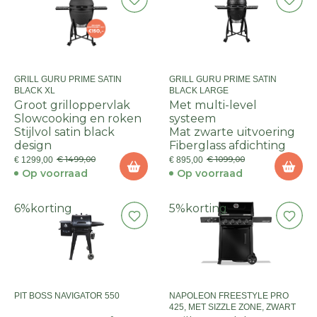
GRILL GURU PRIME SATIN
GRILL GURU PRIME SATIN
BLACK XL
BLACK LARGE
Groot grilloppervlak
Met multi-level
Slowcooking en roken
systeem
Stijlvol satin black
Mat zwarte uitvoering
design
Fiberglass afdichting
€ 1499,00
€ 1099,00
€ 1299,00
€ 895,00
Op voorraad
Op voorraad
6%
korting
5%
korting
PIT BOSS NAVIGATOR 550
NAPOLEON FREESTYLE PRO
425, MET SIZZLE ZONE, ZWART