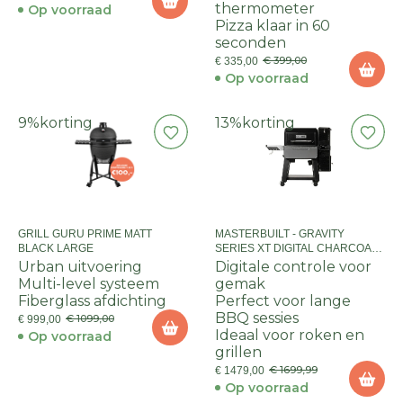
thermometer
Op voorraad
Pizza klaar in 60
seconden
€ 399,00
€ 335,00
Op voorraad
9%
korting
13%
korting
GRILL GURU PRIME MATT
MASTERBUILT - GRAVITY
BLACK LARGE
SERIES XT DIGITAL CHARCOAL
BBQ & SMOKER
Urban uitvoering
Digitale controle voor
Multi-level systeem
gemak
Fiberglass afdichting
Perfect voor lange
BBQ sessies
€ 1099,00
€ 999,00
Ideaal voor roken en
Op voorraad
grillen
€ 1699,99
€ 1479,00
Op voorraad