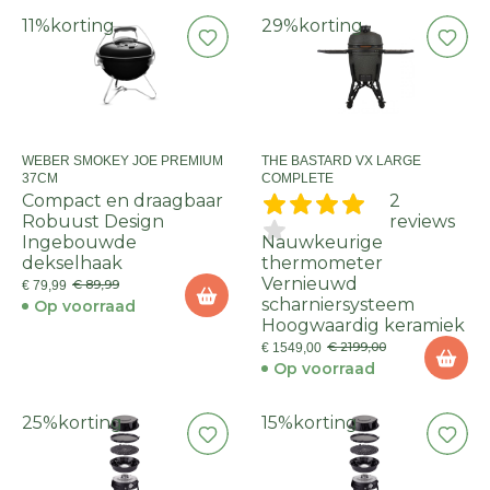
11%
korting
29%
korting
WEBER SMOKEY JOE PREMIUM
THE BASTARD VX LARGE
37CM
COMPLETE
Compact en draagbaar
2
Robuust Design
reviews
Ingebouwde
Nauwkeurige
dekselhaak
thermometer
Vernieuwd
€ 89,99
€ 79,99
scharniersysteem
Op voorraad
Hoogwaardig keramiek
€ 2199,00
€ 1549,00
Op voorraad
25%
korting
15%
korting