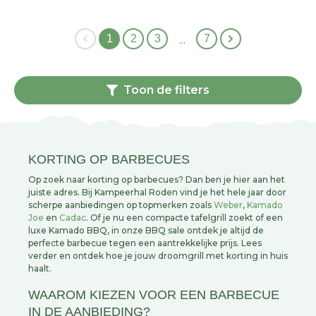
1
2
3
7
…
Toon de filters
KORTING OP BARBECUES
Op zoek naar korting op barbecues? Dan ben je hier aan het
juiste adres. Bij Kampeerhal Roden vind je het hele jaar door
scherpe aanbiedingen op topmerken zoals
Weber
,
Kamado
Joe
en
Cadac
. Of je nu een compacte tafelgrill zoekt of een
luxe Kamado BBQ, in onze BBQ sale ontdek je altijd de
perfecte barbecue tegen een aantrekkelijke prijs. Lees
verder en ontdek hoe je jouw droomgrill met korting in huis
haalt.
WAAROM KIEZEN VOOR EEN BARBECUE
IN DE AANBIEDING?