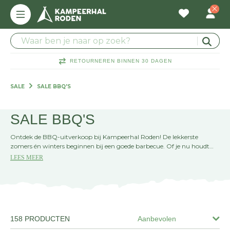
RETOURNEREN BINNEN 30 DAGEN
SALE
SALE BBQ'S
SALE BBQ'S
Ontdek de BBQ-uitverkoop bij Kampeerhal Roden! De lekkerste
zomers én winters beginnen bij een goede barbecue. Of je nu houdt
van slow cooking, grillen op houtskool of het gemak van gas, bij ons
LEES MEER
vind je topkwaliteit barbecues met aantrekkelijke kortingen. Van
compacte modellen voor op de camping tot uitgebreide
buitenkeukens voor de echte grillmaster. Dit is het moment om jouw
BBQ-setup compleet te maken en voordelig het buitenseizoen in te
gaan. Bekijk alle aanbiedingen en maak je klaar voor avonden vol goed
vuur, goede smaak en goed gezelschap.
158 PRODUCTEN
Aanbevolen