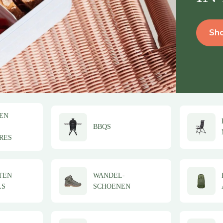
Sh
EN
BBQS
RES
TEN
WANDEL-
LS
SCHOENEN