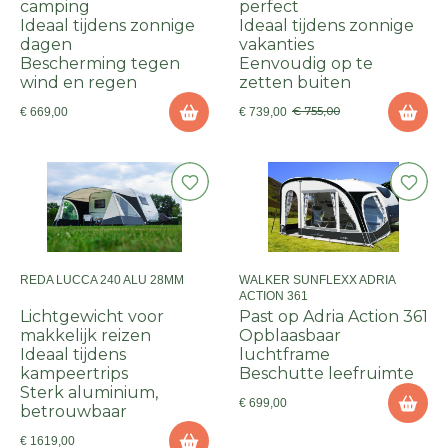
camping
perfect
Ideaal tijdens zonnige
Ideaal tijdens zonnige
dagen
vakanties
Bescherming tegen
Eenvoudig op te
wind en regen
zetten buiten
€ 755,00
€ 669,00
€ 739,00
REDA LUCCA 240 ALU 28MM
WALKER SUNFLEXX ADRIA
ACTION 361
Lichtgewicht voor
Past op Adria Action 361
makkelijk reizen
Opblaasbaar
Ideaal tijdens
luchtframe
kampeertrips
Beschutte leefruimte
Sterk aluminium,
€ 699,00
betrouwbaar
€ 1619,00