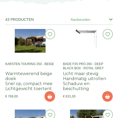
43 PRODUCTEN
Aanbevolen
KARSTEN TOURING 350 - BEIGE
BADE F35 PRO 260 - DEEP
BLACK BOX - ROYAL GREY
Warmtewerend beige
Licht maar stevig
doek
Handmatig uitrollen
Snel op, compact mee
Schaduw en
Lichtgewicht toertent
beschutting
€ 769,00
€ 631,00