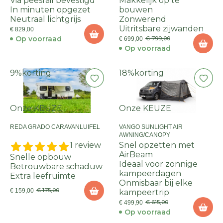
Via peesrail bevestigd
Makkelijk op te
In minuten opgezet
bouwen
Neutraal lichtgrijs
Zonwerend
Uitritsbare zijwanden
€ 829,00
Op voorraad
€ 799,00
€ 699,00
Op voorraad
9%
korting
18%
korting
Onze KEUZE
Onze KEUZE
REDA GRADO CARAVANLUIFEL
VANGO SUNLIGHT AIR
AWNING/CANOPY
1 review
Snel opzetten met
AirBeam
Snelle opbouw
Ideaal voor zonnige
Betrouwbare schaduw
kampeerdagen
Extra leefruimte
Onmisbaar bij elke
€ 175,00
€ 159,00
kampeertrip
€ 615,00
€ 499,90
Op voorraad