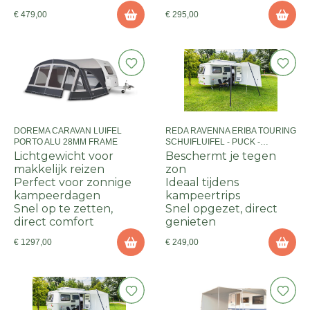
€ 479,00
€ 295,00
DOREMA CARAVAN LUIFEL
REDA RAVENNA ERIBA TOURING
PORTO ALU 28MM FRAME
SCHUIFLUIFEL - PUCK -
EXCLUSIEF FRAME
Lichtgewicht voor
Beschermt je tegen
makkelijk reizen
zon
Perfect voor zonnige
Ideaal tijdens
kampeerdagen
kampeertrips
Snel op te zetten,
Snel opgezet, direct
direct comfort
genieten
€ 1297,00
€ 249,00