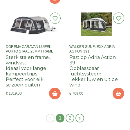
DOREMA CARAVAN LUIFEL
WALKER SUNFLEXX ADRIA
PORTO STAAL 28MM FRAME
ACTION 391
Sterk stalen frame,
Past op Adria Action
windvast
391
Ideaal voor lange
Opblaasbaar
kampeertrips
luchtsysteem
Perfect voor elk
Lekker luw en uit de
seizoen buiten
wind
€ 1319,00
€ 769,00
1
2