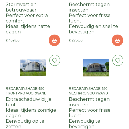
Stormvast en
Beschermt tegen
betrouwbaar
insecten
Perfect voor extra
Perfect voor frisse
comfort
lucht
Ideaal tijdens natte
Eenvoudig en snel te
dagen
bevestigen
€ 459,00
€ 275,00
REDA EASYSHADE 450
REDA EASYSHADE 450
FRONTPRO VOORWAND
MESHPRO VOORWAND
Extra schaduw bij je
Beschermt tegen
tent
insecten
Ideaal tijdens zonnige
Perfect voor frisse
dagen
lucht
Eenvoudig op te
Eenvoudig te
zetten
bevestigen