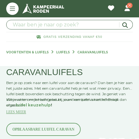
GRATIS VERZENDING VANAF €50
VOORTENTEN & LUIFELS
LUIFELS
CARAVANLUIFELS
CARAVANLUIFELS
Ben je op zoek naar een luifel voor aan de caravan? Dan ben je hier aan
het juiste adres. Met een carvanluifel heb je net wat meer privacy. Een
luifel biedt bovendien ook beschutting tegen de wind. Je geniet van
alles wat er om je heen gebeurt, want een luifel is niet helemaal
Wil je weten welke luifel past bij jouw kampeervakantie? Bekijk dan
afgesloten.
onze
luifel keuzehulp
!
LEES MEER
OPBLAASBARE LUIFEL CARAVAN