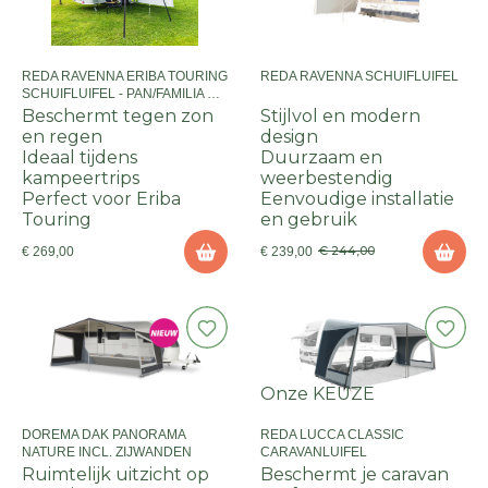
REDA RAVENNA ERIBA TOURING
REDA RAVENNA SCHUIFLUIFEL
SCHUIFLUIFEL - PAN/FAMILIA GT
- EXCLUSIEF FRAME
Beschermt tegen zon
Stijlvol en modern
en regen
design
Ideaal tijdens
Duurzaam en
kampeertrips
weerbestendig
Perfect voor Eriba
Eenvoudige installatie
Touring
en gebruik
€ 244,00
€ 269,00
€ 239,00
Onze KEUZE
DOREMA DAK PANORAMA
REDA LUCCA CLASSIC
NATURE INCL. ZIJWANDEN
CARAVANLUIFEL
Ruimtelijk uitzicht op
Beschermt je caravan