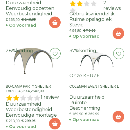
Duurzaamheid
2
Eenvoudig opzetten
reviews
Weerbestendigheid
Gebruiksvriendelijk
Ruime opslagplek
€ 249,95
€ 163,90
Stevig
Op voorraad
€ 119,99
€ 94,80
Op voorraad
28%
korting
37%
korting
Onze KEUZE
BO-CAMP PARTY SHELTER
COLEMAN EVENT SHELTER L
LARGE 4,26X4,26X2,33
1 review
Duurzaamheid
Ruimte
Duurzaamheid
Bescherming
Weerbestendigheid
€ 269,99
€ 169,90
Eenvoudige montage
Op voorraad
€ 299,95
€ 213,90
Op voorraad