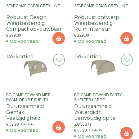
STARCAMP CAPRI GREY-LINE
STARCAMP COMO GREY-LINE
Robuust Design
Robuust ontwerp
Weerbestendig
Weerbestendig
Compact opvouwbaar
Ruim interieur
€ 299,00
€ 229,00
Op voorraad
Op voorraad
14%
korting
13%
korting
BO-CAMP ZIJWAND MET
BO-CAMP ZIJWAND PARTY
RAAM+DEUR P.SHELT. L
SHELTER LARGE
Duurzaamheid
Duurzaamheid
Gemak
Waterdicht
Veelzijdigheid
Eenvoudig op te
zetten
€ 69,95
€ 59,90
Op voorraad
€ 64,95
€ 55,90
Op voorraad