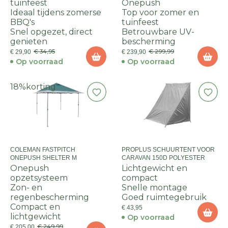
tuinfeest
Onepush
Ideaal tijdens zomerse
Top voor zomer en
BBQ's
tuinfeest
Snel opgezet, direct
Betrouwbare UV-
genieten
bescherming
€ 34,95
€ 299,99
€ 29,90
€ 239,90
Op voorraad
Op voorraad
18%
korting
COLEMAN FASTPITCH
PROPLUS SCHUURTENT VOOR
ONEPUSH SHELTER M
CARAVAN 150D POLYESTER
Onepush
Lichtgewicht en
opzetsysteem
compact
Zon- en
Snelle montage
regenbescherming
Goed ruimtegebruik
Compact en
€ 43,95
lichtgewicht
Op voorraad
€ 249,99
€ 205,00