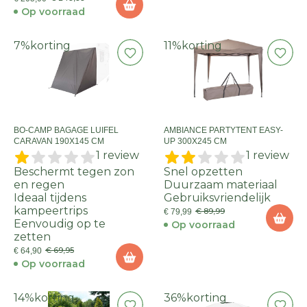
Op voorraad
7%
korting
11%
korting
BO-CAMP BAGAGE LUIFEL
AMBIANCE PARTYTENT EASY-
CARAVAN 190X145 CM
UP 300X245 CM
1 review
1 review
Beschermt tegen zon
Snel opzetten
en regen
Duurzaam materiaal
Ideaal tijdens
Gebruiksvriendelijk
kampeertrips
€ 89,99
€ 79,99
Eenvoudig op te
Op voorraad
zetten
€ 69,95
€ 64,90
Op voorraad
14%
korting
36%
korting