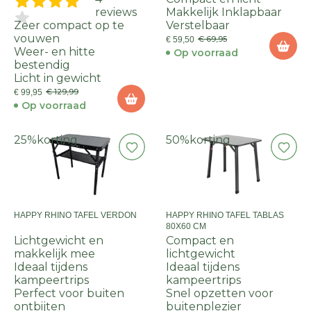
reviews
Makkelijk Inklapbaar
Zeer compact op te
Verstelbaar
vouwen
€ 69,95
€ 59,50
Weer- en hitte
Op voorraad
bestendig
Licht in gewicht
€ 129,99
€ 99,95
Op voorraad
25%
korting
50%
korting
HAPPY RHINO TAFEL VERDON
HAPPY RHINO TAFEL TABLAS
80X60 CM
Lichtgewicht en
Compact en
makkelijk mee
lichtgewicht
Ideaal tijdens
Ideaal tijdens
kampeertrips
kampeertrips
Perfect voor buiten
Snel opzetten voor
ontbijten
buitenplezier