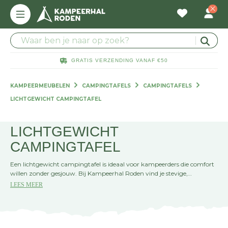
GRATIS VERZENDING VANAF €50
KAMPEERMEUBELEN
CAMPINGTAFELS
CAMPINGTAFELS
LICHTGEWICHT CAMPINGTAFEL
LICHTGEWICHT
CAMPINGTAFEL
Een lichtgewicht campingtafel is ideaal voor kampeerders die comfort
willen zonder gesjouw. Bij Kampeerhal Roden vind je stevige,
compacte tafels die weinig wegen maar veel gemak bieden. Perfect
LEES MEER
voor onderweg of op de camping. Kom langs in de winkel of bestel
eenvoudig online!