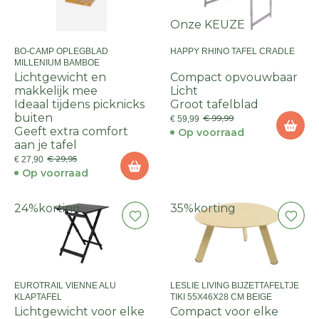
Onze KEUZE
BO-CAMP OPLEGBLAD
HAPPY RHINO TAFEL CRADLE
MILLENIUM BAMBOE
Lichtgewicht en
Compact opvouwbaar
makkelijk mee
Licht
Ideaal tijdens picknicks
Groot tafelblad
buiten
€ 99,99
€ 59,99
Geeft extra comfort
Op voorraad
aan je tafel
€ 29,95
€ 27,90
Op voorraad
24%
korting
35%
korting
EUROTRAIL VIENNE ALU
LESLIE LIVING BIJZETTAFELTJE
KLAPTAFEL
TIKI 55X46X28 CM BEIGE
Lichtgewicht voor elke
Compact voor elke