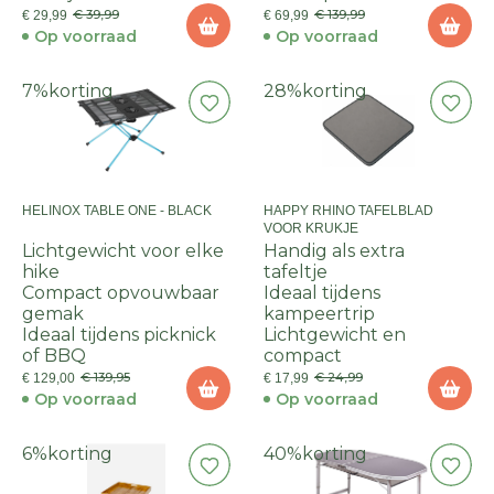
€ 39,99
€ 139,99
€ 29,99
€ 69,99
Op voorraad
Op voorraad
7%
korting
28%
korting
HELINOX TABLE ONE - BLACK
HAPPY RHINO TAFELBLAD
VOOR KRUKJE
Lichtgewicht voor elke
Handig als extra
hike
tafeltje
Compact opvouwbaar
Ideaal tijdens
gemak
kampeertrip
Ideaal tijdens picknick
Lichtgewicht en
of BBQ
compact
€ 139,95
€ 24,99
€ 129,00
€ 17,99
Op voorraad
Op voorraad
6%
korting
40%
korting