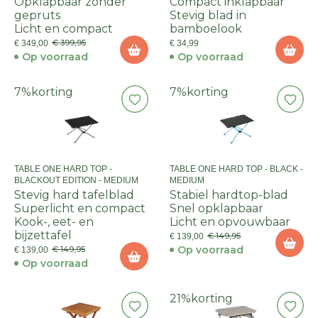
Opklapbaar zonder
Compact inklapbaar
gepruts
Stevig blad in
Licht en compact
bamboelook
€ 399,95
€ 349,00
€ 34,99
Op voorraad
Op voorraad
7%
korting
7%
korting
TABLE ONE HARD TOP -
TABLE ONE HARD TOP - BLACK -
BLACKOUT EDITION - MEDIUM
MEDIUM
Stevig hard tafelblad
Stabiel hardtop-blad
Superlicht en compact
Snel opklapbaar
Kook-, eet- en
Licht en opvouwbaar
bijzettafel
€ 149,95
€ 139,00
Op voorraad
€ 149,95
€ 139,00
Op voorraad
21%
korting