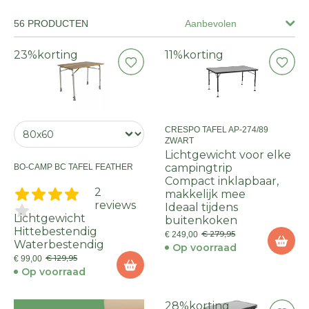
56 PRODUCTEN
Aanbevolen
23%
korting
11%
korting
CRESPO TAFEL AP-274/89
ZWART
Lichtgewicht voor elke
campingtrip
BO-CAMP BC TAFEL FEATHER
Compact inklapbaar,
2
makkelijk mee
reviews
Ideaal tijdens
Lichtgewicht
buitenkoken
Hittebestendig
€ 279,95
€ 249,00
Waterbestendig
Op voorraad
€ 129,95
€ 99,00
Op voorraad
28%
korting