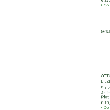
€ 27
Op 
66%
OTT
BIJ
Stevi
3-in-
Plat
€ 10
Op 