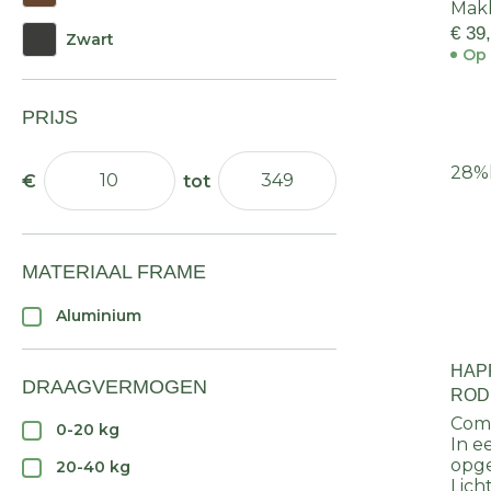
Makk
€ 39
Zwart
Op 
PRIJS
28%
MATERIAAL FRAME
Aluminium
HAP
DRAAGVERMOGEN
ROD
Com
0-20 kg
In e
opg
20-40 kg
Lich