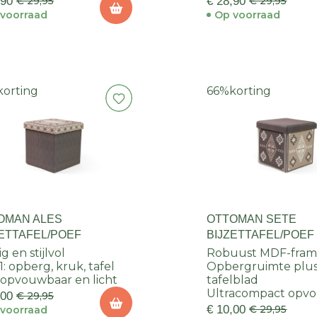
,90
€ 29,95
€ 28,90
€ 29,95
voorraad
Op voorraad
korting
66%
korting
OMAN ALES
OTTOMAN SETE
ZETTAFEL/POEF
BIJZETTAFEL/POEF
g en stijlvol
Robuust MDF-fra
1: opberg, kruk, tafel
Opbergruimte plu
 opvouwbaar en licht
tafelblad
Ultracompact opv
,00
€ 29,95
€ 10,00
€ 29,95
voorraad