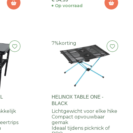
Op voorraad
7%
korting
EL
HELINOX TABLE ONE -
BLACK
kkelijk
Lichtgewicht voor elke hike
Compact opvouwbaar
eertrips
gemak
n
Ideaal tijdens picknick of