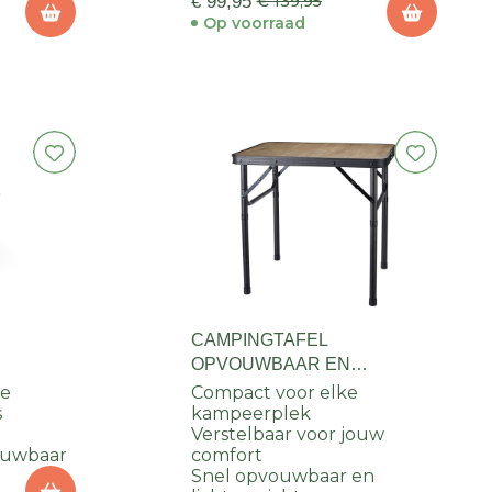
€ 99,95
€ 139,95
Op voorraad
CAMPINGTAFEL
OPVOUWBAAR EN
VERSTELBAAR 60X45XH56-
me
Compact voor elke
s
26CM
kampeerplek
Verstelbaar voor jouw
ouwbaar
comfort
Snel opvouwbaar en