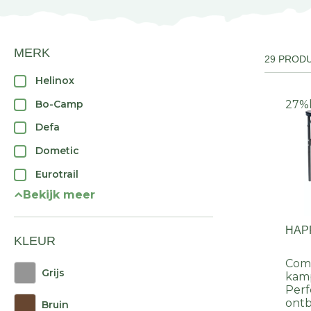
MERK
29 PROD
Helinox
Bo-Camp
27%
Defa
Dometic
Eurotrail
Bekijk meer
HAPP
KLEUR
Comp
Grijs
kamp
Perf
ontb
Bruin