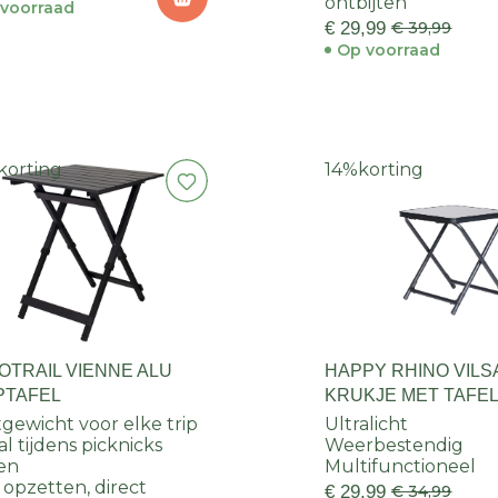
ontbijten
voorraad
€ 29,99
€ 39,99
Op voorraad
korting
14%
korting
OTRAIL VIENNE ALU
HAPPY RHINO VILS
PTAFEL
KRUKJE MET TAFE
tgewicht voor elke trip
Ultralicht
al tijdens picknicks
Weerbestendig
en
Multifunctioneel
 opzetten, direct
€ 29,99
€ 34,99