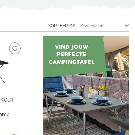
Aanbevolen
CKOUT
rame
r