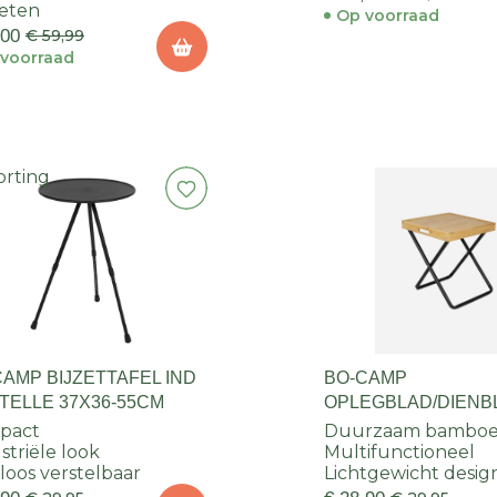
eten
Op voorraad
,00
€ 59,99
voorraad
orting
CAMP BIJZETTAFEL IND
BO-CAMP
TELLE 37X36-55CM
OPLEGBLAD/DIENB
BAMBOE
pact
Duurzaam bambo
striële look
Multifunctioneel
loos verstelbaar
Lichtgewicht desig