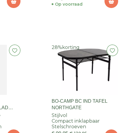
Op voorraad
28%
korting
BO-CAMP BC IND TAFEL
LAD
NORTHGATE
e
Stijlvol
Compact inklapbaar
n
Stelschroeven