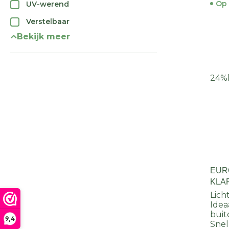
Op 
UV-werend
Verstelbaar
Bekijk meer
24%
EUR
KLA
Lich
Idea
buit
9,4
Snel