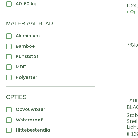
40-60 kg
€ 24
Op 
MATERIAAL BLAD
Aluminium
7%
k
Bamboe
Kunststof
MDF
Polyester
OPTIES
TAB
BLA
Opvouwbaar
Stab
Waterproof
Snel
Lich
Hittebestendig
€ 13