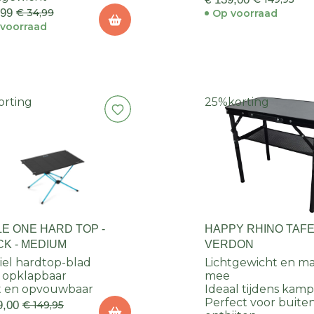
,99
€ 34,99
Op voorraad
voorraad
orting
25%
korting
LE ONE HARD TOP -
HAPPY RHINO TAF
CK - MEDIUM
VERDON
iel hardtop-blad
Lichtgewicht en ma
 opklapbaar
mee
t en opvouwbaar
Ideaal tijdens kamp
Perfect voor buite
9,00
€ 149,95