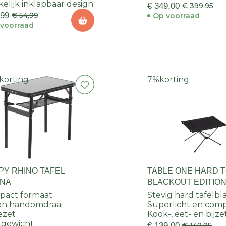
elijk inklapbaar design
€ 349,00
€ 399,95
,99
€ 54,99
Op voorraad
voorraad
korting
7%
korting
PY RHINO TAFEL
TABLE ONE HARD T
NA
BLACKOUT EDITION
MEDIUM
pact formaat
Stevig hard tafelbl
en handomdraai
Superlicht en com
ezet
Kook-, eet- en bijze
tgewicht
€ 139,00
€ 149,95