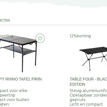
UCTEN
korting
12%
korting
Y RHINO TAFEL PIRIN
TABLE FOUR - BLA
EDITION
act voor elke
Stevig aluminiumf
eertrip
Opklapbaar zonde
ect voor buiten
gepruts
ijten
Licht en compact