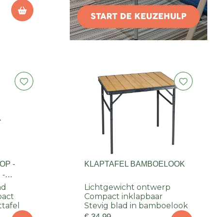
OP -
KLAPTAFEL BAMBOELOOK
 -
ad
Lichtgewicht ontwerp
pact
Compact inklapbaar
ttafel
Stevig blad in bamboelook
€ 34,99