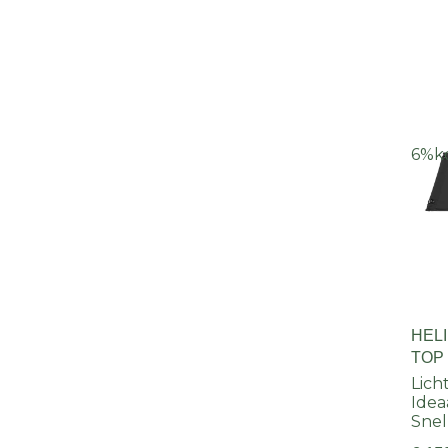
6%
k
HEL
TOP 
Lich
Idea
Snel