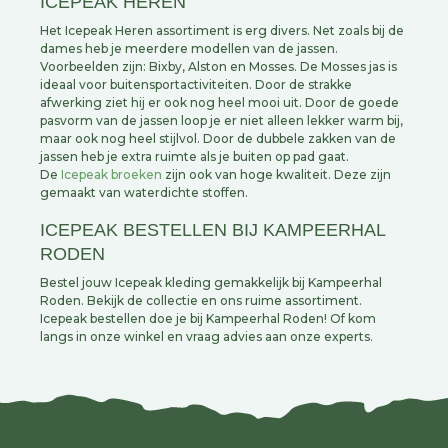
ICEPEAK HEREN
Het Icepeak Heren assortiment is erg divers. Net zoals bij de
dames heb je meerdere modellen van de jassen.
Voorbeelden zijn: Bixby, Alston en Mosses. De Mosses jas is
ideaal voor buitensportactiviteiten. Door de strakke
afwerking ziet hij er ook nog heel mooi uit. Door de goede
pasvorm van de jassen loop je er niet alleen lekker warm bij,
maar ook nog heel stijlvol. Door de dubbele zakken van de
jassen heb je extra ruimte als je buiten op pad gaat.
De
Icepeak broeken
zijn ook van hoge kwaliteit. Deze zijn
gemaakt van waterdichte stoffen.
ICEPEAK BESTELLEN BIJ KAMPEERHAL
RODEN
Bestel jouw Icepeak kleding gemakkelijk bij Kampeerhal
Roden. Bekijk de collectie en ons ruime assortiment.
Icepeak bestellen doe je bij Kampeerhal Roden! Of kom
langs in onze winkel en vraag advies aan onze experts.