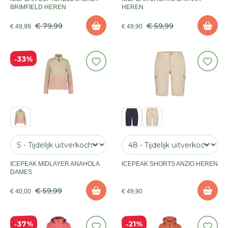
BRIMFIELD HEREN
HEREN
€ 79,99
€ 59,99
€ 49,99
€ 49,90
33%
ICEPEAK MIDLAYER ANAHOLA
ICEPEAK SHORTS ANZIO HEREN
DAMES
€ 59,99
€ 40,00
€ 49,90
37%
21%