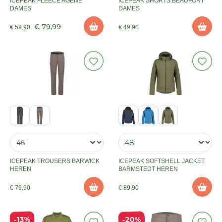
ICEPEAK FLEECE AGENE
ICEPEAK SHORTS BEAUFORT
DAMES
DAMES
€ 79,99
€ 59,90
€ 49,90
ICEPEAK TROUSERS BARWICK
ICEPEAK SOFTSHELL JACKET
HEREN
BARMSTEDT HEREN
€ 79,90
€ 89,90
20%
13%