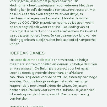
Voor stijlvolle jassen moet je bij Icepeak zijn. Dit
kledingmerk heeft winterjassen voor iedereen. Met deze
kleding kan je zelfs de koudste tempraturen trotseren. Met
de ICEMAX technieken zorgen ze ervoor dat je jas
beschermd is tegen wind en water. Ideaal in de winter.
Door de COOLTECH materialen neemt de jas geen vocht
op en droogt hij ook weer zeer snel. De kleding van dit
merk zijn dus perfect voor de winterliefhebbers. De kwaliteit
van de jassen ligt erg hoog. Je kan daarom ook lang van de
kleding genieten. Bekijk nu het hele aanbod bij Kampeerhal
Roden.
ICEPEAK DAMES
De
Icepeak Dames collectie
is enorm breed. Zo heb je
meerdere soorten modellen en kleuren. Zo heb je de Brilon
en Aaleas jassen. De Brilon jas is prefect voor het najaar.
Door de fleece gevoerde binnenkant en afritsbare
capuchon is hij ideaal voor de herfst. De jassen zijn van hoge
kwaliteit. Door de hoogwaardige materialen en hoge
kragen heb je nooit koud tijdens de winter. De jassen
hebben steekzakken voor extra veel ruimte. De jassen van
dit merk zijn erg licht van gewicht. Daarom zijn ze erg
comfortabel.