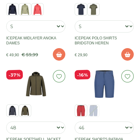
ICEPEAK MIDLAYER ANOKA
ICEPEAK POLO SHIRTS
DAMES
BRIDGTON HEREN
€ 59,99
€ 49,90
€ 29,90
37%
16%
ICEPEAK SOFTSHELL JACKET
ICEPEAK SHORTS BATAVIA