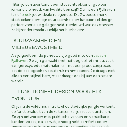
Ben je een avonturier, een stadsontdekker of gewoon
iemand die houdt van kwaliteit en stijl? Dan is een Fjallraven
tas of
broek
jouw ideale reisgenoot. Dit Zweedse merk
staat bekend om zijn duurzaamheid en functioneel design,
perfect voor elke gelegenheid. Benieuwd wat deze tassen
zo bijzonder maakt? Bekijk het hierboven!
DUURZAAMHEID EN
MILIEUBEWUSTHEID
Als je geeft om de planeet, zit je goed met een
tas van
Fjallraven
. Ze zijn gemaakt met het oog op het milieu, vaak
van gerecyclede materialen en met een productieproces
dat de ecologische voetafdruk minimaliseert. Je draagt niet
alleen een stijlvol item, maar draagt ook bij aan een betere
wereld.
FUNCTIONEEL DESIGN VOOR ELK
AVONTUUR
Of je nu de wildernis in trekt of de stedelijke jungle verkent,
de functionaliteit van deze tassen zal je niet teleurstellen.
Ze zijn ontworpen met praktische vakken en verstelbare
banden, zodat je alles wat je nodig hebt comfortabel en
georganiseerd kunt meenemen. Bovendien zijn ze vaak