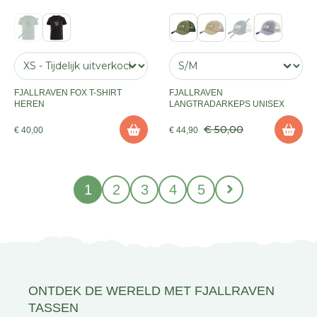
FJALLRAVEN FOX T-SHIRT
FJALLRAVEN
HEREN
LANGTRADARKEPS UNISEX
€ 50,00
€ 40,00
€ 44,90
1
2
3
4
5
ONTDEK DE WERELD MET FJALLRAVEN
TASSEN