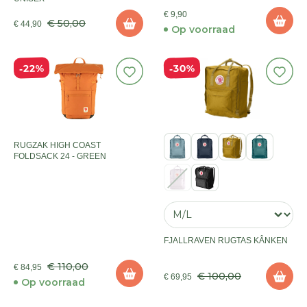
€ 9,90
€ 50,00
€ 44,90
Op voorraad
30%
22%
RUGZAK HIGH COAST
FOLDSACK 24 - GREEN
FJALLRAVEN RUGTAS KÂNKEN
€ 110,00
€ 84,95
€ 100,00
€ 69,95
Op voorraad