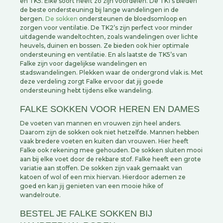
en TK5. Elke soort heeft zo zijn voordelen. De TK1’s bieden
de beste ondersteuning bij lange wandelingen in de
bergen.
De sokken
ondersteunen de bloedsomloop en
zorgen voor ventilatie. De TK2’s zijn perfect voor minder
uitdagende wandeltochten, zoals wandelingen over lichte
heuvels, duinen en bossen. Ze bieden ook hier optimale
ondersteuning en ventilatie. En als laatste de TK5’s van
Falke zijn voor dagelijkse wandelingen en
stadswandelingen. Plekken waar de ondergrond vlak is. Met
deze verdeling zorgt Falke ervoor dat jij goede
ondersteuning hebt tijdens elke wandeling.
FALKE SOKKEN VOOR HEREN EN DAMES
De voeten van mannen en vrouwen zijn heel anders.
Daarom zijn de sokken ook niet hetzelfde. Mannen hebben
vaak bredere voeten en kuiten dan vrouwen. Hier heeft
Falke ook rekening mee gehouden. De sokken sluiten mooi
aan bij elke voet door de rekbare stof. Falke heeft een grote
variatie aan stoffen. De sokken zijn vaak gemaakt van
katoen of wol of een mix hiervan. Hierdoor ademen ze
goed en kan jij genieten van een mooie hike of
wandelroute.
BESTEL JE FALKE SOKKEN BIJ