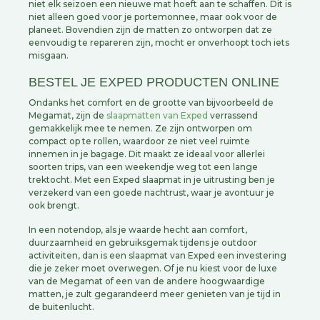
niet elk seizoen een nieuwe mat hoeft aan te schaffen. Dit is
niet alleen goed voor je portemonnee, maar ook voor de
planeet. Bovendien zijn de matten zo ontworpen dat ze
eenvoudig te repareren zijn, mocht er onverhoopt toch iets
misgaan.
BESTEL JE EXPED PRODUCTEN ONLINE
Ondanks het comfort en de grootte van bijvoorbeeld de
Megamat, zijn de
slaapmatten van Exped
verrassend
gemakkelijk mee te nemen. Ze zijn ontworpen om
compact op te rollen, waardoor ze niet veel ruimte
innemen in je bagage. Dit maakt ze ideaal voor allerlei
soorten trips, van een weekendje weg tot een lange
trektocht. Met een Exped slaapmat in je uitrusting ben je
verzekerd van een goede nachtrust, waar je avontuur je
ook brengt.
In een notendop, als je waarde hecht aan comfort,
duurzaamheid en gebruiksgemak tijdens je outdoor
activiteiten, dan is een slaapmat van Exped een investering
die je zeker moet overwegen. Of je nu kiest voor de luxe
van de Megamat of een van de andere hoogwaardige
matten, je zult gegarandeerd meer genieten van je tijd in
de buitenlucht.