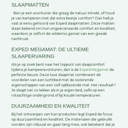
SLAAPMATTEN
Ben je een avonturier die graag de natuur intrekt, of houd
je van kamperen met dat extra beetje comfort? Dan heb je
vast al eens gehoord van Exped slaapmatten. Deze matten
staan bekend om hun ongeëvenaarde comfort en kwaliteit,
waardoor je zelfs in de wildernis geniet van een goede
nachtrust.
EXPED MEGAMAT: DE ULTIEME
SLAAPERVARING
Als je op zoek bent naar het toppunt van slaapcomfort
tijdens je kampeeravonturen, dan is de
Exped Megamat
de
perfecte keuze. Deze luxe slaapmat combineert de
voordelen van een luchtbed met de isolerende
eigenschappen van een zelf opblazende mat. Het resultaat?
Je slaapt net zo lekker als in je eigen bed, zelfs op een
rotsachtige ondergrond of bij koude temperaturen.
DUURZAAMHEID EN KWALITEIT
Bij het ontwerpen van hun producten legt Exped de focus
op duurzaamheid en kwaliteit. De materialen die gebruikt
worden zijn robuust en gaan lang mee, wat betekent dat je