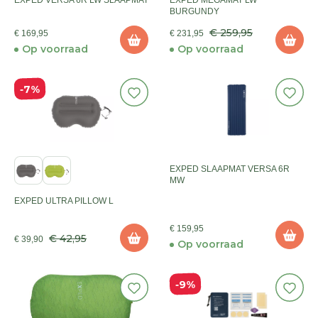
EXPED VERSA 6R LW SLAAPMAT
EXPED MEGAMAT LW
BURGUNDY
€ 259,95
€ 169,95
€ 231,95
Op voorraad
Op voorraad
7%
EXPED SLAAPMAT VERSA 6R
MW
EXPED ULTRA PILLOW L
€ 159,95
€ 42,95
€ 39,90
Op voorraad
9%