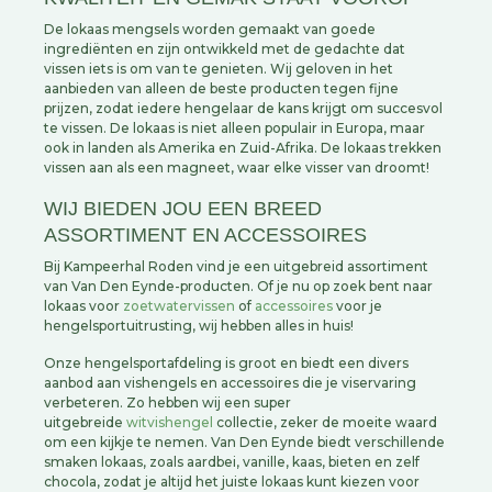
De lokaas mengsels worden gemaakt van goede
ingrediënten en zijn ontwikkeld met de gedachte dat
vissen iets is om van te genieten. Wij geloven in het
aanbieden van alleen de beste producten tegen fijne
prijzen, zodat iedere hengelaar de kans krijgt om succesvol
te vissen. De lokaas is niet alleen populair in Europa, maar
ook in landen als Amerika en Zuid-Afrika. De lokaas trekken
vissen aan als een magneet, waar elke visser van droomt!
WIJ BIEDEN JOU EEN BREED
ASSORTIMENT EN ACCESSOIRES
Bij Kampeerhal Roden vind je een uitgebreid assortiment
van Van Den Eynde-producten. Of je nu op zoek bent naar
lokaas voor
zoetwatervissen
of
accessoires
voor je
hengelsportuitrusting, wij hebben alles in huis!
Onze hengelsportafdeling is groot en biedt een divers
aanbod aan vishengels en accessoires die je viservaring
verbeteren. Zo hebben wij een super
uitgebreide
witvishengel
collectie, zeker de moeite waard
om een kijkje te nemen. Van Den Eynde biedt verschillende
smaken lokaas, zoals aardbei, vanille, kaas, bieten en zelf
chocola, zodat je altijd het juiste lokaas kunt kiezen voor