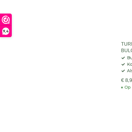
9,4
TUR
BUL
GR
Bu
Ko
Al
€ 8,
Op 