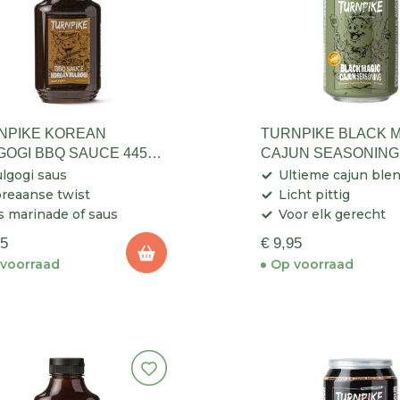
NPIKE KOREAN
TURNPIKE BLACK 
GOGI BBQ SAUCE 445
CAJUN SEASONING 
lgogi saus
Ultieme cajun ble
reaanse twist
Licht pittig
s marinade of saus
Voor elk gerecht
95
€ 9,95
voorraad
Op voorraad