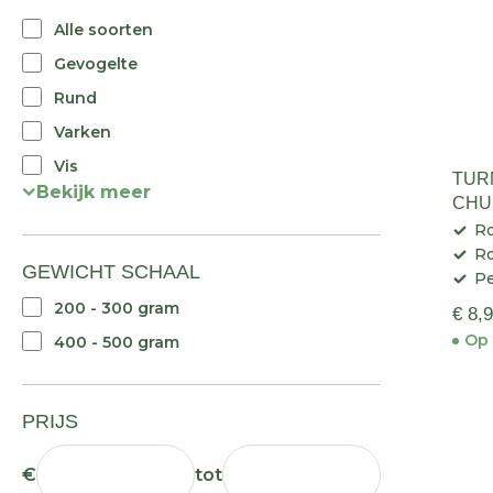
Alle soorten
Gevogelte
Rund
Varken
Vis
TUR
Bekijk meer
CHU
235 
Ro
R
GEWICHT SCHAAL
Pe
200 - 300 gram
€ 8,
Op 
400 - 500 gram
PRIJS
€
tot