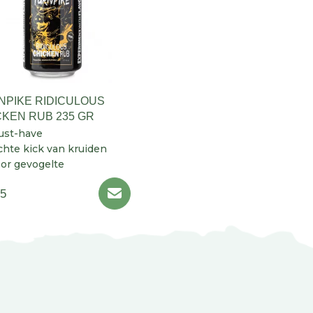
NPIKE RIDICULOUS
CKEN RUB 235 GR
ust-have
chte kick van kruiden
or gevogelte
95