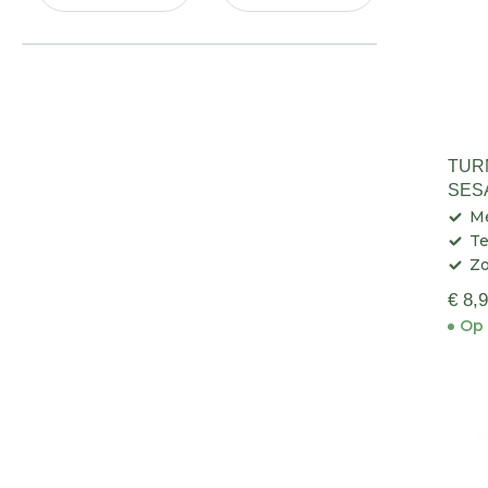
TUR
SES
GR
M
Te
Zo
€ 8,
Op 