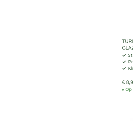
TUR
GLA
St
Pe
Kl
€ 8,
Op 