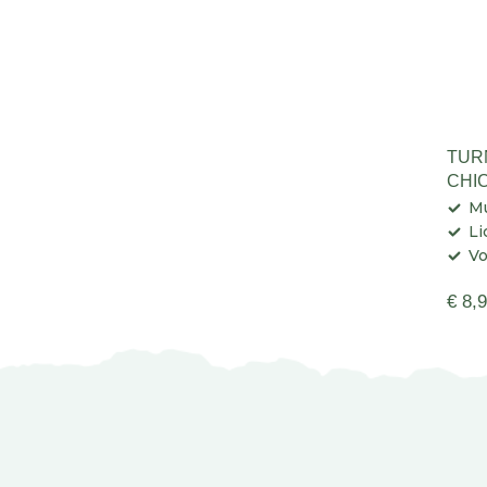
TUR
CHI
M
Li
Vo
€ 8,