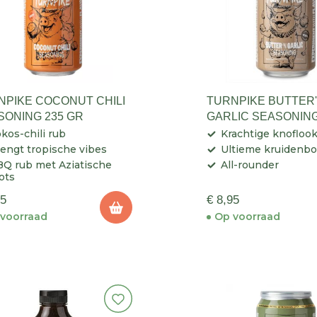
NPIKE COCONUT CHILI
TURNPIKE BUTTER
SONING 235 GR
GARLIC SEASONING
kos-chili rub
Krachtige knoflo
engt tropische vibes
Ultieme kruidenbo
Q rub met Aziatische
All-rounder
ots
95
€ 8,95
voorraad
Op voorraad