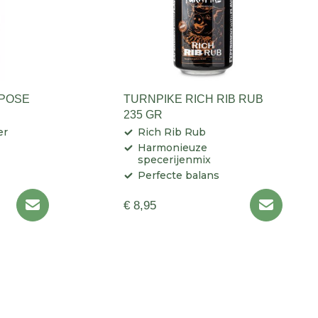
RPOSE
TURNPIKE RICH RIB RUB
235 GR
er
Rich Rib Rub
Harmonieuze
specerijenmix
Perfecte balans
€ 8,95