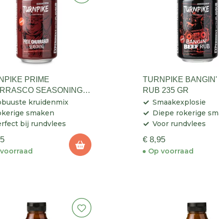
NPIKE PRIME
TURNPIKE BANGIN'
RRASCO SEASONING
RUB 235 GR
GR
buuste kruidenmix
Smaakexplosie
okerige smaken
Diepe rokerige s
rfect bij rundvlees
Voor rundvlees
95
€ 8,95
voorraad
Op voorraad