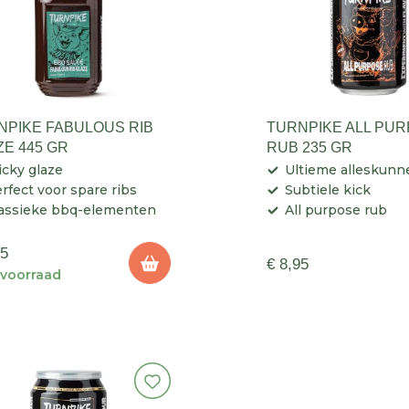
NPIKE FABULOUS RIB
TURNPIKE ALL PU
ZE 445 GR
RUB 235 GR
icky glaze
Ultieme alleskunn
rfect voor spare ribs
Subtiele kick
assieke bbq-elementen
All purpose rub
95
€ 8,95
voorraad