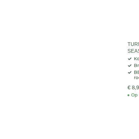
TUR
SEA
Ko
Br
BB
ro
€ 8,
Op 