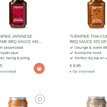
NPIKE JAPANESE
TURNPIKE THAI C
AME BBQ SAUCE 445
BBQ SAUCE 425 GR
et sesamzaad
Geurige & zoete 
riyaki saus
Exotische twist
et, hartig & pittig
Perfect bij kip en
95
€ 8,95
voorraad
Op voorraad