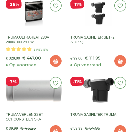
26%
11%
TRUMA ULTRAHEAT 230V
TRUMA GASFILTER SET (2
2000/1000/500W
STUKS)
1 REVIEW
€ 447,00
€ 111,95
€ 329,00
€ 99,00
Op voorraad
Op voorraad
11%
7%
TRUMA VERLENGSET
TRUMA GASFILTER TRUMA
SCHOORSTEEN SKV
€ 43,25
€ 67,95
€ 39,99
€ 59,99