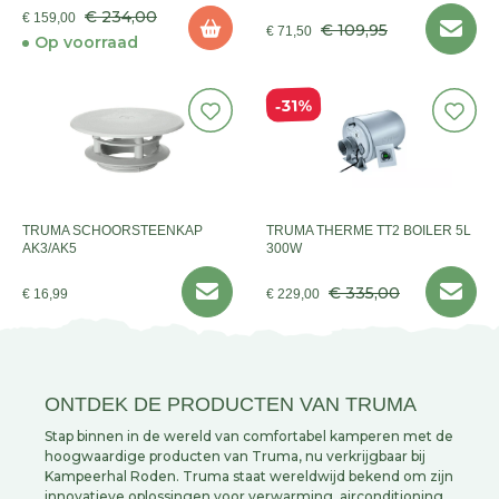
AFTAP
€ 234,00
€ 159,00
€ 109,95
€ 71,50
Op voorraad
31%
TRUMA SCHOORSTEENKAP
TRUMA THERME TT2 BOILER 5L
AK3/AK5
300W
€ 335,00
€ 16,99
€ 229,00
ONTDEK DE PRODUCTEN VAN TRUMA
Stap binnen in de wereld van comfortabel kamperen met de
hoogwaardige producten van Truma, nu verkrijgbaar bij
Kampeerhal Roden. Truma staat wereldwijd bekend om zijn
innovatieve oplossingen voor verwarming, airconditioning,