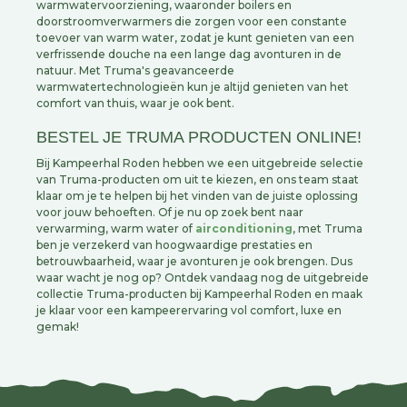
warmwatervoorziening, waaronder boilers en
doorstroomverwarmers die zorgen voor een constante
toevoer van warm water, zodat je kunt genieten van een
verfrissende douche na een lange dag avonturen in de
natuur. Met Truma's geavanceerde
warmwatertechnologieën kun je altijd genieten van het
comfort van thuis, waar je ook bent.
BESTEL JE TRUMA PRODUCTEN ONLINE!
Bij Kampeerhal Roden hebben we een uitgebreide selectie
van Truma-producten om uit te kiezen, en ons team staat
klaar om je te helpen bij het vinden van de juiste oplossing
voor jouw behoeften. Of je nu op zoek bent naar
verwarming, warm water of
airconditioning
, met Truma
ben je verzekerd van hoogwaardige prestaties en
betrouwbaarheid, waar je avonturen je ook brengen. Dus
waar wacht je nog op? Ontdek vandaag nog de uitgebreide
collectie Truma-producten bij Kampeerhal Roden en maak
je klaar voor een kampeerervaring vol comfort, luxe en
gemak!