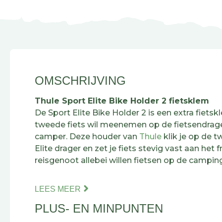
OMSCHRIJVING
Thule Sport Elite Bike Holder 2 fietsklem
De Sport Elite Bike Holder 2 is een extra fiets
tweede fiets wil meenemen op de fietsendrage
camper. Deze houder van
Thule
klik je op de t
Elite drager en zet je fiets stevig vast aan het fr
reisgenoot allebei willen fietsen op de camping
Het slimme zit in de gebogen aluminium buis. D
LEES MEER
dus of je nu een mountainbike, e-bike of stads
PLUS- EN MINPUNTEN
past zich aan jouw framevorm aan. De zachte 
beschermt intussen je lak tegen krassen. En d