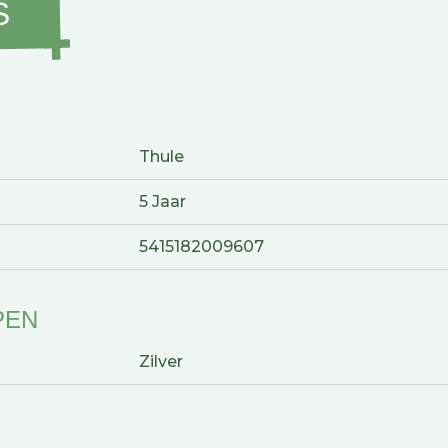
S
Thule
5 Jaar
5415182009607
PEN
Zilver