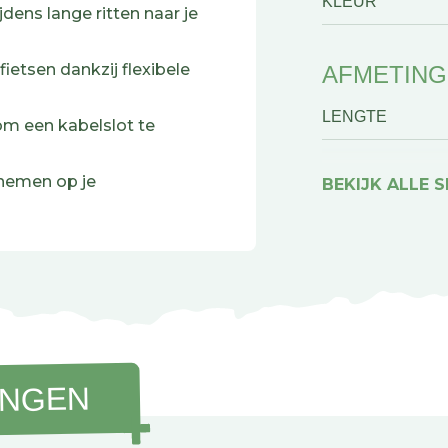
KLEUR
jdens lange ritten naar je
handomdraai. Zo rij je met
fietsen dankzij flexibele
AFMETIN
e Thule Sport of Elite
LENGTE
om een kabelslot te
raaibaar
nnemen op je
BEKIJK ALLE S
 frame tegen krassen
 te vergrendelen
tweede rail van de Thule
INGEN