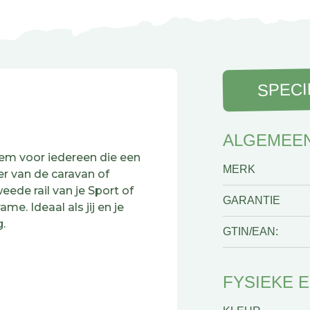
SPECI
ALGEMEE
klem voor iedereen die een
MERK
r van de caravan of
weede rail van je Sport of
GARANTIE
ame. Ideaal als jij en je
.
GTIN/EAN:
ie draait alle kanten op,
fiets vervoert, de klem
FYSIEKE 
rubberen bekleding
ankzij het oog voor een