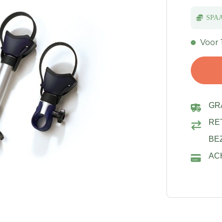
SPA
Voor 
GR
RE
BE
AC