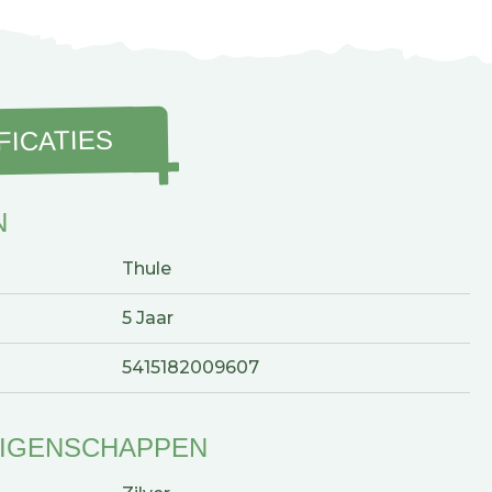
FICATIES
N
Thule
5 Jaar
5415182009607
EIGENSCHAPPEN