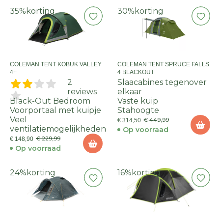
35%
korting
30%
korting
COLEMAN TENT KOBUK VALLEY
COLEMAN TENT SPRUCE FALLS
4+
4 BLACKOUT
2
Slaacabines tegenover
reviews
elkaar
Black-Out Bedroom
Vaste kuip
Voorportaal met kuipje
Stahoogte
Veel
€ 449,99
€ 314,50
ventilatiemogelijkheden
Op voorraad
€ 229,99
€ 148,90
Op voorraad
24%
korting
16%
korting