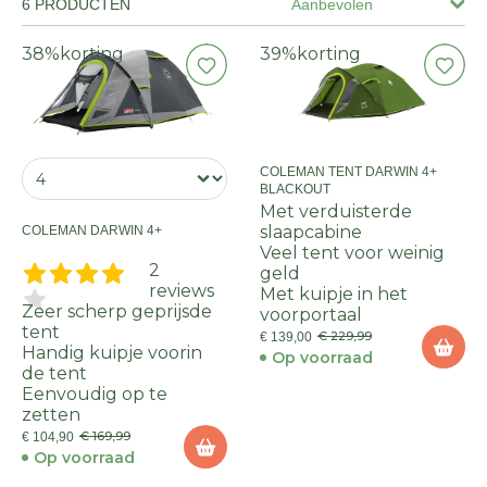
6 PRODUCTEN
Aanbevolen
38%
korting
39%
korting
COLEMAN TENT DARWIN 4+
BLACKOUT
Met verduisterde
slaapcabine
COLEMAN DARWIN 4+
Veel tent voor weinig
2
geld
reviews
Met kuipje in het
Zeer scherp geprijsde
voorportaal
tent
€ 229,99
€ 139,00
Handig kuipje voorin
Op voorraad
de tent
Eenvoudig op te
zetten
€ 169,99
€ 104,90
Op voorraad