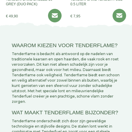
GREY (DUO PACK)
0.5 LITER
€ 49,90
€ 7,95
WAAROM KIEZEN VOOR TENDERFLAME?
Tenderflame is bedacht als antwoord op de nadelen van
traditionele kaarsen en open haarden, die vaak rook en roet
veroorzaken. Dit kan niet alleen schadelijk zijn voor je
gezondheid, maar ook voor het milieu. Daarnaast biedt
Tenderflame ook veiligheid. Tenderflame biedt een schoon
en veilig alternatief voor zowel binnen als buiten, waarbij je
kunt genieten van een sfeervol vuur zonder schadelijke
uitstoot. Met het speciale lont en milieuvriendelijke
Tenderfuel creëer je een prachtige, schone vlam zonder
zorgen.
WAT MAAKT TENDERFLAME BIJZONDER?
Tenderflame onderscheidt zich door zijn geweldige
technologie en stijlvolle designs. De stalen lont werkt in
combinatie met Tenderfuel en zorgt voor een stabiele,