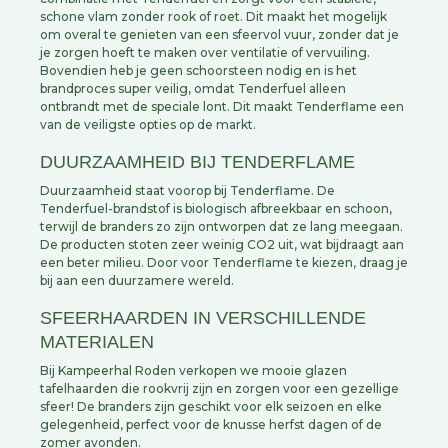
schone vlam zonder rook of roet. Dit maakt het mogelijk
om overal te genieten van een sfeervol vuur, zonder dat je
je zorgen hoeft te maken over ventilatie of vervuiling.
Bovendien heb je geen schoorsteen nodig en is het
brandproces super veilig, omdat Tenderfuel alleen
ontbrandt met de speciale lont. Dit maakt Tenderflame een
van de veiligste opties op de markt.
DUURZAAMHEID BIJ TENDERFLAME
Duurzaamheid staat voorop bij Tenderflame. De
Tenderfuel-brandstof is biologisch afbreekbaar en schoon,
terwijl de branders zo zijn ontworpen dat ze lang meegaan.
De producten stoten zeer weinig CO2 uit, wat bijdraagt aan
een beter milieu. Door voor Tenderflame te kiezen, draag je
bij aan een duurzamere wereld.
SFEERHAARDEN IN VERSCHILLENDE
MATERIALEN
Bij Kampeerhal Roden verkopen we mooie glazen
tafelhaarden die rookvrij zijn en zorgen voor een gezellige
sfeer! De branders zijn geschikt voor elk seizoen en elke
gelegenheid, perfect voor de knusse herfst dagen of de
zomer avonden.