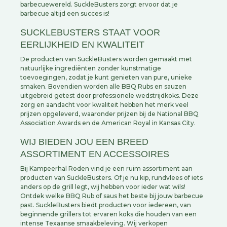
barbecuewereld. SuckleBusters zorgt ervoor dat je
barbecue altijd een succes is!
SUCKLEBUSTERS STAAT VOOR
EERLIJKHEID EN KWALITEIT
De producten van SuckleBusters worden gemaakt met
natuurlijke ingrediënten zonder kunstmatige
toevoegingen, zodat je kunt genieten van pure, unieke
smaken. Bovendien worden alle BBQ Rubs en sauzen
uitgebreid getest door professionele wedstrijdkoks. Deze
zorg en aandacht voor kwaliteit hebben het merk veel
prijzen opgeleverd, waaronder prijzen bij de National BBQ
Association Awards en de American Royal in Kansas City.
WIJ BIEDEN JOU EEN BREED
ASSORTIMENT EN ACCESSOIRES
Bij Kampeerhal Roden vind je een ruim assortiment aan
producten van SuckleBusters. Of je nu kip, rundvlees of iets
anders op de grill legt, wij hebben voor ieder wat wils!
Ontdek welke BBQ Rub of saus het beste bij jouw barbecue
past. SuckleBusters biedt producten voor iedereen, van
beginnende grillers tot ervaren koks die houden van een
intense Texaanse smaakbeleving. Wij verkopen