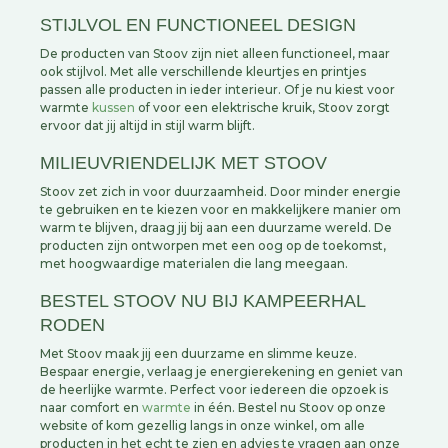
STIJLVOL EN FUNCTIONEEL DESIGN
De producten van Stoov zijn niet alleen functioneel, maar
ook stijlvol. Met alle verschillende kleurtjes en printjes
passen alle producten in ieder interieur. Of je nu kiest voor
warmte
kussen
of voor een elektrische kruik, Stoov zorgt
ervoor dat jij altijd in stijl warm blijft.
MILIEUVRIENDELIJK
MET STOOV
Stoov zet zich in voor duurzaamheid. Door minder energie
te gebruiken en te kiezen voor en makkelijkere manier om
warm te blijven, draag jij bij aan een duurzame wereld. De
producten zijn ontworpen met een oog op de toekomst,
met hoogwaardige materialen die lang meegaan.
BESTEL STOOV NU BIJ KAMPEERHAL
RODEN
Met Stoov maak jij een duurzame en slimme keuze.
Bespaar energie, verlaag je energierekening en geniet van
de heerlijke warmte. Perfect voor iedereen die opzoek is
naar comfort en
warmte
in één. Bestel nu Stoov op onze
website of kom gezellig langs in onze winkel, om alle
producten in het echt te zien en advies te vragen aan onze