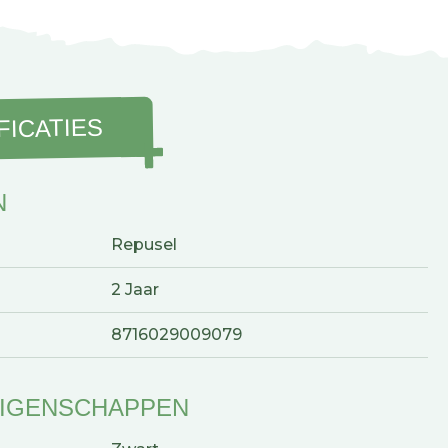
FICATIES
N
Repusel
2 Jaar
8716029009079
EIGENSCHAPPEN