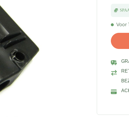
SPA
Voor 
GR
RE
BE
AC