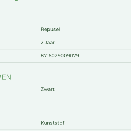
Repusel
2 Jaar
8716029009079
PEN
Zwart
Kunststof