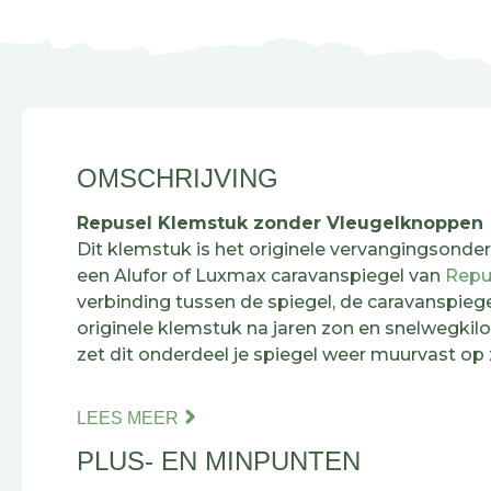
OMSCHRIJVING
Repusel Klemstuk zonder Vleugelknoppen
Dit klemstuk is het originele vervangingsonde
een Alufor of Luxmax caravanspiegel van
Repu
verbinding tussen de spiegel, de caravanspiegel
originele klemstuk na jaren zon en snelwegkil
zet dit onderdeel je spiegel weer muurvast op z
Het grote voordeel zit in het materiaal. Waar 
LEES MEER
de zon verhardt en uiteindelijk scheurt, blijft 
PLUS- EN MINPUNTEN
keurig in vorm. Zo verleng je met een klein on
van je complete spiegelset, in plaats van met