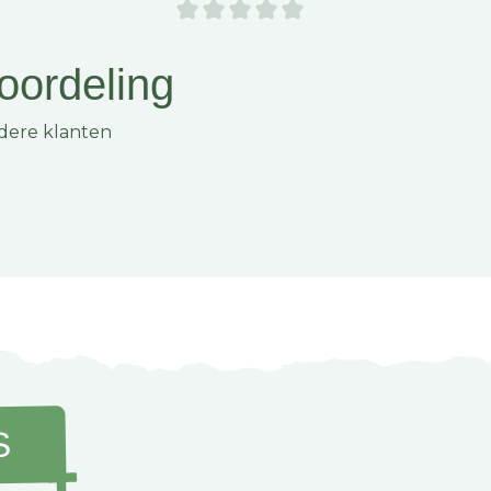
elknoppen. Die bestel je
oordeling
dere klanten
verhardt en scheurt na
en stuk langer mee.
n? Bij Kampeerhal Roden
g veilig en betrouwbaar te
ment!
S