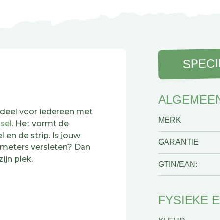
SPECI
ALGEMEE
rdeel voor iedereen met
MERK
sel
. Het vormt de
 en de strip. Is jouw
GARANTIE
ometers versleten? Dan
ijn plek.
GTIN/EAN:
rubber onder invloed van
dit kunststof exemplaar
FYSIEKE 
derdeeltje de levensduur
een een hele nieuwe