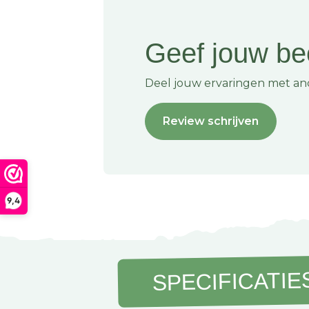
Zitten de vleugelknoppen erbij?
Nee, dit klemstuk wordt geleverd zonder vleug
Geef jouw be
eenvoudig los erbij als je ze nodig hebt.
Waarom kunststof in plaats van rubber?
Deel jouw ervaringen met an
Kunststof heeft geen last van de zon. Rubber 
verloop van tijd, dit klemstuk gaat daardoor e
Review schrijven
Op zoek naar meer caravanspiegel-onderdele
vind je alles om jouw Repusel spiegel jarenlan
houden. Neem gerust een kijkje in ons assorti
9,4
SPECIFICATIE