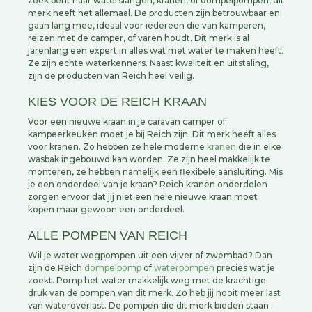
zoek bent naar waterslangen, kranen, of dompelpompen, dit
merk heeft het allemaal. De producten zijn betrouwbaar en
gaan lang mee, ideaal voor iedereen die van kamperen,
reizen met de camper, of varen houdt. Dit merk is al
jarenlang een expert in alles wat met water te maken heeft.
Ze zijn echte waterkenners. Naast kwaliteit en uitstaling,
zijn de producten van Reich heel veilig.
KIES VOOR DE REICH KRAAN
Voor een nieuwe kraan in je caravan camper of
kampeerkeuken moet je bij Reich zijn. Dit merk heeft alles
voor kranen. Zo hebben ze hele moderne
kranen
die in elke
wasbak ingebouwd kan worden. Ze zijn heel makkelijk te
monteren, ze hebben namelijk een flexibele aansluiting. Mis
je een onderdeel van je kraan? Reich kranen onderdelen
zorgen ervoor dat jij niet een hele nieuwe kraan moet
kopen maar gewoon een onderdeel.
ALLE POMPEN VAN REICH
Wil je water wegpompen uit een vijver of zwembad? Dan
zijn de Reich
dompelpomp
of
waterpompen
precies wat je
zoekt. Pomp het water makkelijk weg met de krachtige
druk van de pompen van dit merk. Zo heb jij nooit meer last
van wateroverlast. De pompen die dit merk bieden staan