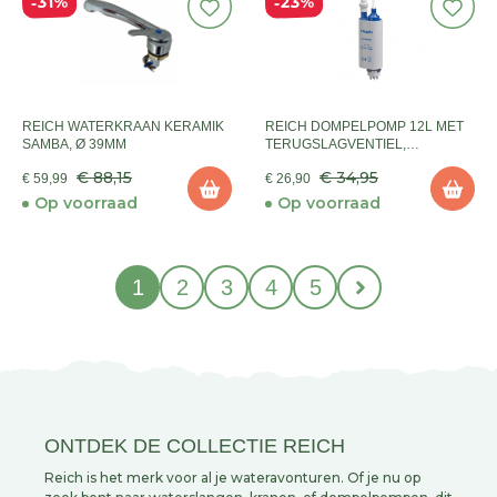
23%
31%
REICH WATERKRAAN KERAMIK
REICH DOMPELPOMP 12L MET
SAMBA, Ø 39MM
TERUGSLAGVENTIEL,
SCHROEFDRAAD
€ 88,15
€ 34,95
€ 59,99
€ 26,90
Op voorraad
Op voorraad
1
2
3
4
5
ONTDEK DE COLLECTIE REICH
Reich is het merk voor al je wateravonturen. Of je nu op