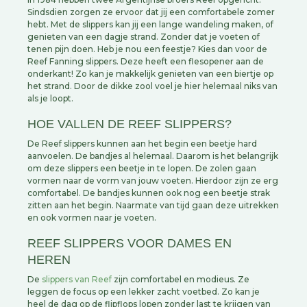
Sindsdien zorgen ze ervoor dat jij een comfortabele zomer
hebt. Met de slippers kan jij een lange wandeling maken, of
genieten van een dagje strand. Zonder dat je voeten of
tenen pijn doen. Heb je nou een feestje? Kies dan voor de
Reef Fanning slippers. Deze heeft een flesopener aan de
onderkant! Zo kan je makkelijk genieten van een biertje op
het strand. Door de dikke zool voel je hier helemaal niks van
als je loopt.
HOE VALLEN DE REEF SLIPPERS?
De Reef slippers kunnen aan het begin een beetje hard
aanvoelen. De bandjes al helemaal. Daarom is het belangrijk
om deze slippers een beetje in te lopen. De zolen gaan
vormen naar de vorm van jouw voeten. Hierdoor zijn ze erg
comfortabel. De bandjes kunnen ook nog een beetje strak
zitten aan het begin. Naarmate van tijd gaan deze uitrekken
en ook vormen naar je voeten.
REEF SLIPPERS VOOR DAMES EN
HEREN
De
slippers van Reef
zijn comfortabel en modieus. Ze
leggen de focus op een lekker zacht voetbed. Zo kan je
heel de dag op de flipflops lopen zonder last te krijgen van