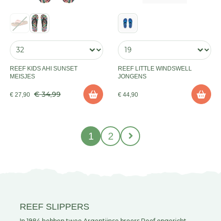
REEF KIDS AHI SUNSET
REEF LITTLE WINDSWELL
MEISJES
JONGENS
€ 34,99
€ 27,90
€ 44,90
1
2
REEF SLIPPERS
In 1984 hebben twee Argentijnse broers Reef opgericht.