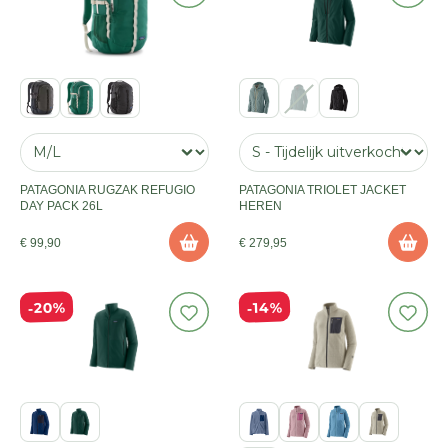
PATAGONIA RUGZAK REFUGIO
PATAGONIA TRIOLET JACKET
DAY PACK 26L
HEREN
€ 99,90
€ 279,95
20%
14%