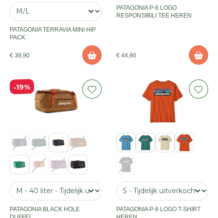
PATAGONIA P-6 LOGO
RESPONSIBILI TEE HEREN
PATAGONIA TERRAVIA MINI HIP
PACK
€ 39,90
€ 44,90
19%
PATAGONIA BLACK HOLE
PATAGONIA P-6 LOGO T-SHIRT
DUFFEL
HEREN