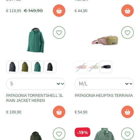
€ 149,90
€ 119,95
€ 44,90
PATAGONIA TORRENTSHELL 3L
PATAGONIA HEUPTAS TERRAVIA
RAIN JACKET HEREN
€ 199,90
€ 54,90
19%