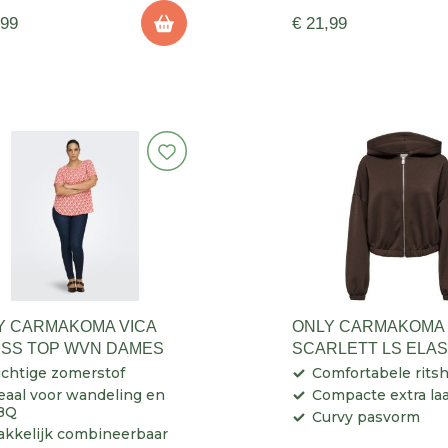
,99
€ 21,99
Y CARMAKOMA VICA
ONLY CARMAKOMA
E SS TOP WVN DAMES
SCARLETT LS ELAS
HOOD SWT DAMES
chtige zomerstof
Comfortabele rits
eaal voor wandeling en
Compacte extra la
BQ
Curvy pasvorm
kkelijk combineerbaar