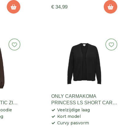
€ 34,99
ONLY CARMAKOMA
TIC ZIP
PRINCESS LS SHORT CARDI
DAMES
hoodie
Veelzijdige laag
ag
Kort model
Curvy pasvorm