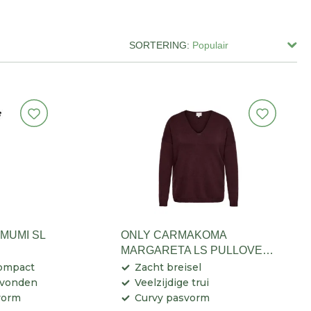
SORTERING:
MUMI SL
ONLY CARMAKOMA
MARGARETA LS PULLOVER
KNT DAMES
compact
Zacht breisel
 avonden
Veelzijdige trui
vorm
Curvy pasvorm