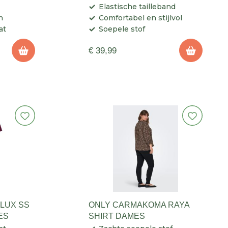
DAMES
Elastische tailleband
n
Comfortabel en stijlvol
at
Soepele stof
€ 39,99
LUX SS
ONLY CARMAKOMA RAYA
ES
SHIRT DAMES