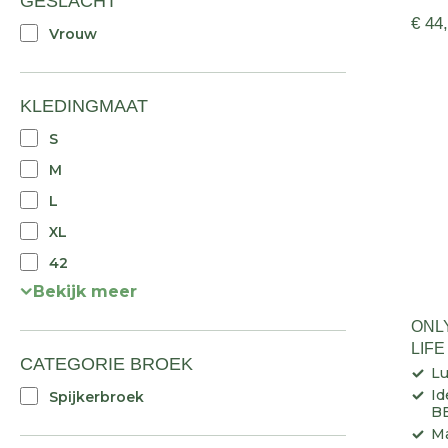
GESLACHT
€ 44
Vrouw
KLEDINGMAAT
S
M
L
XL
42
Bekijk meer
ONL
LIF
CATEGORIE BROEK
Lu
Id
Spijkerbroek
B
Ma