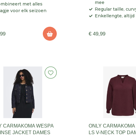
mee
mbineert met alles
Regular taille, curvy
agje voor elk seizoen
Enkellengte, altijd
,99
€ 49,99
Y CARMAKOMA WESPA
ONLY CARMAKOMA
RINSE JACKET DAMES
LS V-NECK TOP DA