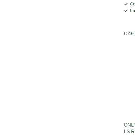
Co
La
€ 49
ONL
LS 