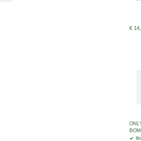
€ 14
ONL
BOM
Bo