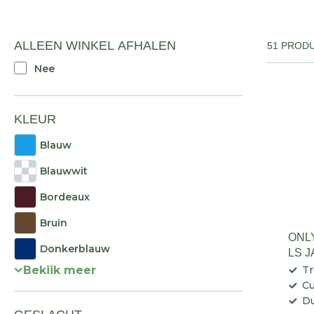
ALLEEN WINKEL AFHALEN
51 PROD
Nee
KLEUR
Blauw
Blauwwit
Bordeaux
Bruin
ONL
Donkerblauw
LS 
Bekijk meer
T
Cu
Du