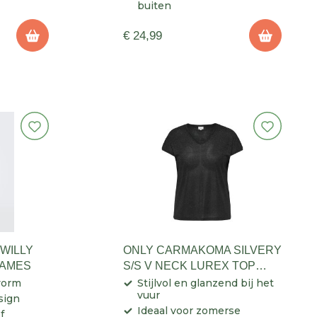
buiten
€ 24,99
WILLY
ONLY CARMAKOMA SILVERY
DAMES
S/S V NECK LUREX TOP
DAMES
vorm
Stijlvol en glanzend bij het
vuur
sign
Ideaal voor zomerse
f