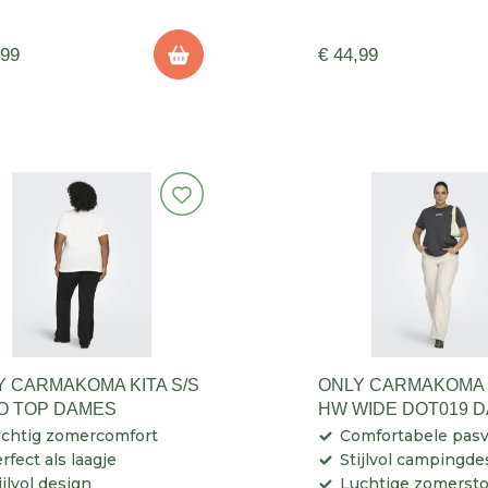
,99
€ 44,99
Y CARMAKOMA KITA S/S
ONLY CARMAKOMA 
O TOP DAMES
HW WIDE DOT019 
chtig zomercomfort
Comfortabele pas
rfect als laagje
Stijlvol campingde
ijlvol design
Luchtige zomersto