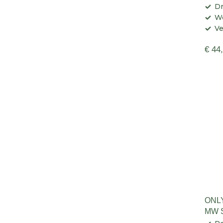
Dr
W
Ve
€ 44
ONL
MW 