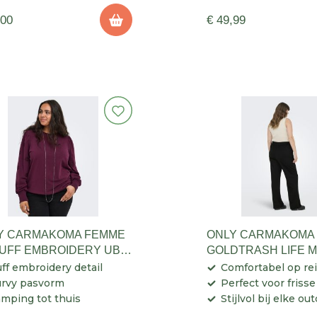
,00
€ 49,99
Y CARMAKOMA FEMME
ONLY CARMAKOMA
PUFF EMBROIDERY UB
GOLDTRASH LIFE 
 DAMES
STRAIGHT PANT D
ff embroidery detail
Comfortabel op re
rvy pasvorm
Perfect voor friss
mping tot thuis
Stijlvol bij elke ou