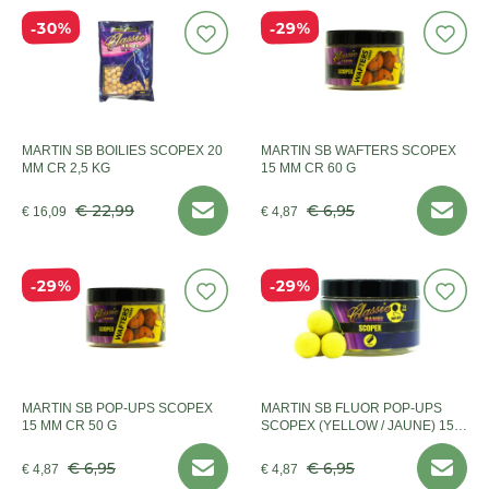
30%
29%
MARTIN SB BOILIES SCOPEX 20
MARTIN SB WAFTERS SCOPEX
MM CR 2,5 KG
15 MM CR 60 G
€ 22,99
€ 6,95
€ 16,09
€ 4,87
29%
29%
MARTIN SB POP-UPS SCOPEX
MARTIN SB FLUOR POP-UPS
15 MM CR 50 G
SCOPEX (YELLOW / JAUNE) 15
MM CR 50 G
€ 6,95
€ 6,95
€ 4,87
€ 4,87