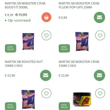
MARTIN SB MONSTER CRAB
MARTIN SB MONSTER CRAB
BOOST-IT 500ML
FLUOR POP-UPS 15MM
€ 11,99
€ 8,39
€ 6,99
Op voorraad
ONZE
ONZE
KEUZE
KEUZE
MARTIN SB ROASTED NUT
MARTIN SB MONSTER CRAB
20MM 2.5KG
15MM 2.5KG
€ 22,99
€ 22,99
ONZE
ONZE
KEUZE
KEUZE