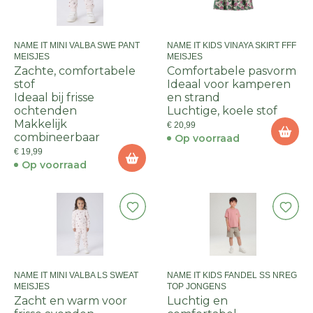
NAME IT MINI VALBA SWE PANT
NAME IT KIDS VINAYA SKIRT FFF
MEISJES
MEISJES
Zachte, comfortabele
Comfortabele pasvorm
stof
Ideaal voor kamperen
Ideaal bij frisse
en strand
ochtenden
Luchtige, koele stof
Makkelijk
€ 20,99
combineerbaar
Op voorraad
€ 19,99
Op voorraad
NAME IT MINI VALBA LS SWEAT
NAME IT KIDS FANDEL SS NREG
MEISJES
TOP JONGENS
Zacht en warm voor
Luchtig en