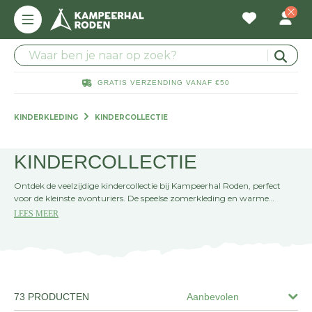
GRATIS VERZENDING VANAF €50
KINDERKLEDING
KINDERCOLLECTIE
KINDERCOLLECTIE
Ontdek de veelzijdige kindercollectie bij Kampeerhal Roden, perfect
voor de kleinste avonturiers. De speelse zomerkleding en warme
winteroutfits zijn gemaakt voor alle seizoenen en activiteiten! Kies uit
LEES MEER
trendy stijlen, zodat jouw kleintjes altijd comfortabel en stijlvol blijven
tijdens het buitenspelen. Bekijk de hele kindercollectie voor je kleine
avonturiers!
73 PRODUCTEN
Aanbevolen