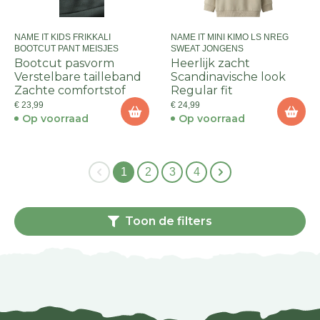
NAME IT KIDS FRIKKALI
NAME IT MINI KIMO LS NREG
BOOTCUT PANT MEISJES
SWEAT JONGENS
Bootcut pasvorm
Heerlijk zacht
Verstelbare tailleband
Scandinavische look
Zachte comfortstof
Regular fit
€ 23,99
€ 24,99
Op voorraad
Op voorraad
1
2
3
4
Toon de filters