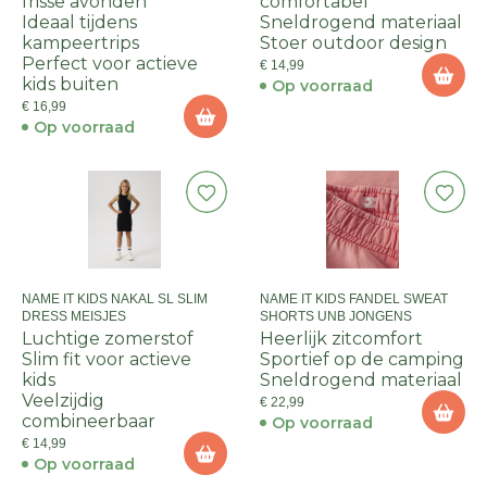
frisse avonden
comfortabel
Ideaal tijdens
Sneldrogend materiaal
kampeertrips
Stoer outdoor design
Perfect voor actieve
€ 14,99
kids buiten
Op voorraad
€ 16,99
Op voorraad
NAME IT KIDS NAKAL SL SLIM
NAME IT KIDS FANDEL SWEAT
DRESS MEISJES
SHORTS UNB JONGENS
Luchtige zomerstof
Heerlijk zitcomfort
Slim fit voor actieve
Sportief op de camping
kids
Sneldrogend materiaal
Veelzijdig
€ 22,99
combineerbaar
Op voorraad
€ 14,99
Op voorraad