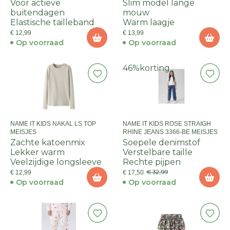
Voor actieve
Slim model lange
buitendagen
mouw
Elastische tailleband
Warm laagje
€ 12,99
€ 13,99
Op voorraad
Op voorraad
46%
korting
NAME IT KIDS NAKAL LS TOP
NAME IT KIDS ROSE STRAIGH
MEISJES
RHINE JEANS 3366-BE MEISJES
Zachte katoenmix
Soepele denimstof
Lekker warm
Verstelbare taille
Veelzijdige longsleeve
Rechte pijpen
€ 32,99
€ 12,99
€ 17,50
Op voorraad
Op voorraad