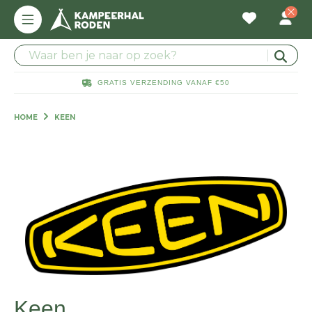
GRATIS VERZENDING VANAF €50
HOME
KEEN
Keen