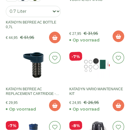
KATADYN BEFREE AC BOTTLE
0,7L
€ 31,95
€ 27,95
€ 51,95
€ 44,95
Op voorraad
7%
KATADYN BEFREE AC
KATADYN VARIO MAINTENANCE
REPLACEMENT CARTRIDGE -
KIT
SLATE BLUE
€ 26,95
€ 29,95
€ 24,95
Op voorraad
Op voorraad
7%
8%