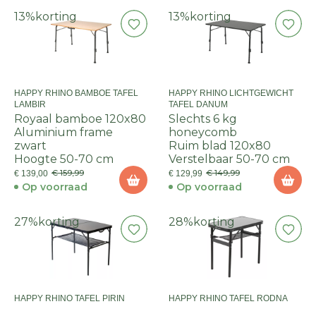
13%
korting
13%
korting
HAPPY RHINO BAMBOE TAFEL
HAPPY RHINO LICHTGEWICHT
LAMBIR
TAFEL DANUM
Royaal bamboe 120x80
Slechts 6 kg
Aluminium frame
honeycomb
zwart
Ruim blad 120x80
Hoogte 50-70 cm
Verstelbaar 50-70 cm
€ 159,99
€ 149,99
€ 139,00
€ 129,99
Op voorraad
Op voorraad
27%
korting
28%
korting
HAPPY RHINO TAFEL PIRIN
HAPPY RHINO TAFEL RODNA