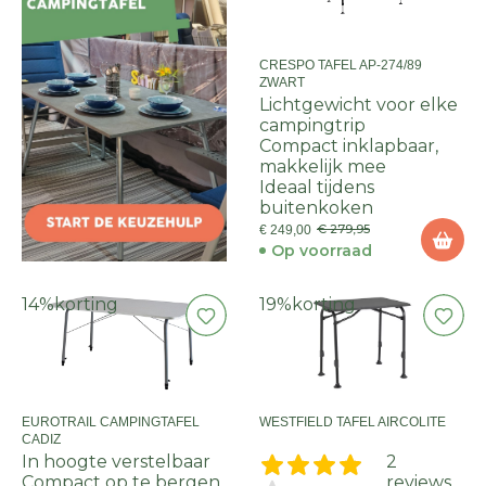
CRESPO TAFEL AP-274/89
ZWART
Lichtgewicht voor elke
campingtrip
Compact inklapbaar,
makkelijk mee
Ideaal tijdens
buitenkoken
€ 279,95
€ 249,00
Op voorraad
14%
korting
19%
korting
EUROTRAIL CAMPINGTAFEL
WESTFIELD TAFEL AIRCOLITE
CADIZ
In hoogte verstelbaar
2
Compact op te bergen
reviews