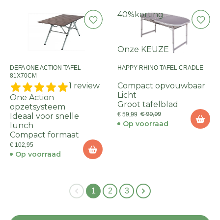
40%
korting
Onze KEUZE
DEFA ONE ACTION TAFEL -
HAPPY RHINO TAFEL CRADLE
81X70CM
1 review
Compact opvouwbaar
Licht
One Action
Groot tafelblad
opzetsysteem
€ 99,99
€ 59,99
Ideaal voor snelle
Op voorraad
lunch
Compact formaat
€ 102,95
Op voorraad
1
2
3