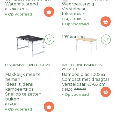
Waterafstotend
Weerbestendig
Verstelbaar
€ 69,99
€ 59,99
Inklapbaar
Op voorraad
€ 104,95
€ 84,50
Op voorraad
19%
korting
OPVOUWBARE TAFEL 80X120
HAPPY RHINO BAMBOE TAFEL
WILPATTU
Makkelijk mee te
Bamboe blad 100x65
nemen
Compact met draagtas
Ideaal tijdens
Verstelbaar 45-65 cm
kampeertrips
€ 109,99
€ 89,00
Snel op te zetten
Op voorraad
buiten
€ 124,90
Op voorraad