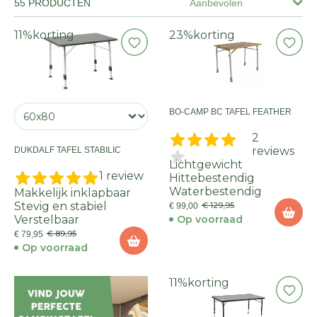
55 PRODUCTEN
Aanbevolen
11%
korting
23%
korting
BO-CAMP BC TAFEL FEATHER
2
reviews
DUKDALF TAFEL STABILIC
Lichtgewicht
1 review
Hittebestendig
Waterbestendig
Makkelijk inklapbaar
Stevig en stabiel
€ 129,95
€ 99,00
Verstelbaar
Op voorraad
€ 89,95
€ 79,95
Op voorraad
11%
korting