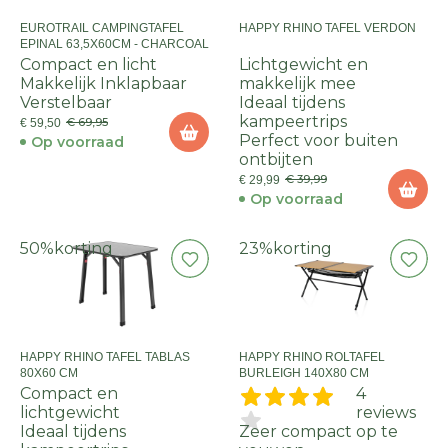
EUROTRAIL CAMPINGTAFEL
HAPPY RHINO TAFEL VERDON
EPINAL 63,5X60CM - CHARCOAL
Compact en licht
Lichtgewicht en
Makkelijk Inklapbaar
makkelijk mee
Verstelbaar
Ideaal tijdens
kampeertrips
€ 69,95
€ 59,50
Perfect voor buiten
Op voorraad
ontbijten
€ 39,99
€ 29,99
Op voorraad
50%
korting
23%
korting
HAPPY RHINO TAFEL TABLAS
HAPPY RHINO ROLTAFEL
80X60 CM
BURLEIGH 140X80 CM
Compact en
4
lichtgewicht
reviews
Ideaal tijdens
Zeer compact op te