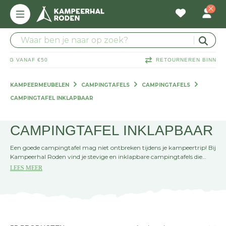
RETOURNEREN BINNEN 30 DAGEN
KAMPEERMEUBELEN
CAMPINGTAFELS
CAMPINGTAFELS
CAMPINGTAFEL INKLAPBAAR
CAMPINGTAFEL INKLAPBAAR
Een goede campingtafel mag niet ontbreken tijdens je kampeertrip! Bij
Kampeerhal Roden vind je stevige en inklapbare campingtafels die
makkelijk mee te nemen zijn en weinig ruimte innemen. Ideaal voor
LEES MEER
ontbijt, spelletjes of gewoon lekker relaxen. Kom langs in de winkel of
bestel direct online!