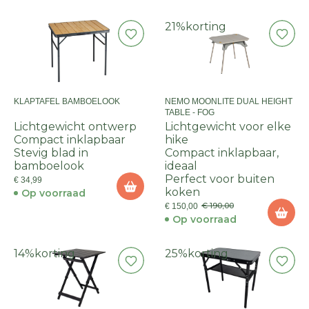
21%
korting
KLAPTAFEL BAMBOELOOK
NEMO MOONLITE DUAL HEIGHT
TABLE - FOG
Lichtgewicht ontwerp
Lichtgewicht voor elke
Compact inklapbaar
hike
Stevig blad in
Compact inklapbaar,
bamboelook
ideaal
Perfect voor buiten
€ 34,99
koken
Op voorraad
€ 190,00
€ 150,00
Op voorraad
14%
korting
25%
korting