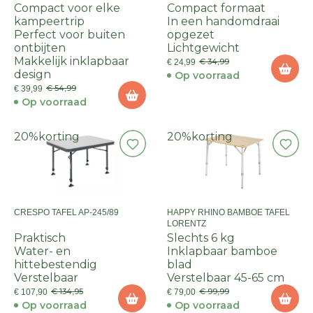
Compact voor elke
Compact formaat
kampeertrip
In een handomdraai
Perfect voor buiten
opgezet
ontbijten
Lichtgewicht
Makkelijk inklapbaar
€ 34,99
€ 24,99
design
Op voorraad
€ 54,99
€ 39,99
Op voorraad
20%
korting
20%
korting
CRESPO TAFEL AP-245/89
HAPPY RHINO BAMBOE TAFEL
LORENTZ
Praktisch
Slechts 6 kg
Water- en
Inklapbaar bamboe
hittebestendig
blad
Verstelbaar
Verstelbaar 45-65 cm
€ 134,95
€ 99,99
€ 107,90
€ 79,00
Op voorraad
Op voorraad