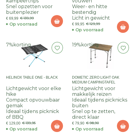
kampeertrips
vouwen
Snel opzetten voor
Weer- en hitte
buitenplezier
bestendig
Licht in gewicht
€ 139,99
€ 69,99
Op voorraad
€ 129,99
€ 99,95
Op voorraad
7%
korting
19%
korting
HELINOX TABLE ONE - BLACK
DOMETIC ZERO LIGHT OAK
MEDIUM CAMPINGTAFEL
Lichtgewicht voor elke
Lichtgewicht voor
hike
makkelijk reizen
Compact opvouwbaar
Ideaal tijdens picknicks
gemak
buiten
Ideaal tijdens picknick
Snel op te zetten,
of BBQ
direct klaar
€ 139,95
€ 98,90
€ 129,00
€ 79,90
Op voorraad
Op voorraad