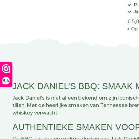
Pi
Ja
€ 5,
Op 
9,4
JACK DANIEL’S BBQ: SMAAK
Jack Daniel’s is niet alleen bekend om zijn iconi
tillen. Met de heerlijke smaken van Tennessee bre
whiskey verwacht.
AUTHENTIEKE SMAKEN VOOR
De BBQ-sauzen
en rookproducten van Jack Daniel’