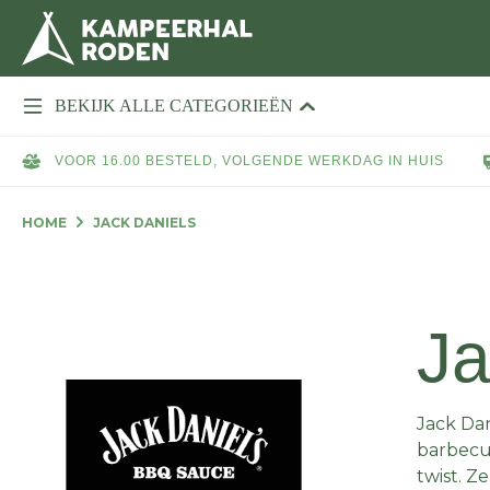
BEKIJK ALLE CATEGORIEËN
VOOR 16.00 BESTELD, VOLGENDE WERKDAG IN HUIS
HOME
JACK DANIELS
Ja
Jack Da
barbecu
twist. Z