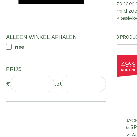
zonder o
mild zoe
klassieke
ALLEEN WINKEL AFHALEN
3 PRODU
Nee
49%
PRIJS
KORTING
€
tot
JAC
& SP
A