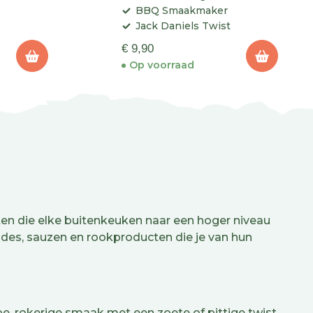
BBQ Smaakmaker
Jack Daniels Twist
€ 9,90
Op voorraad
cten die elke buitenkeuken naar een hoger niveau
nades, sauzen en rookproducten die je van hun
, rokerige smaak met een zoete of pittige twist.