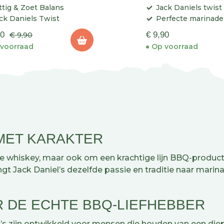
ttig & Zoet Balans
Jack Daniels twist
ck Daniels Twist
Perfecte marinade
00
€ 9,90
€ 9,90
voorraad
Op voorraad
 MET KARAKTER
sche whiskey, maar ook om een krachtige lijn BBQ-produ
ngt Jack Daniel’s dezelfde passie en traditie naar mari
 DE ECHTE BBQ-LIEFHEBBER
s zijn ontwikkeld voor mensen die houden van een diepe