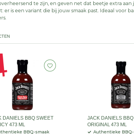
verheersend te zijn, en geven net dat beetje extra aan je
t: er is een variant die bij jouw smaak past. Ideaal voo
rs.
CTEN
K DANIELS BBQ SWEET
JACK DANIELS BBQ
ICY 473 ML
ORIGINAL 473 ML
uthentieke BBQ-smaak
Authentieke BBQ