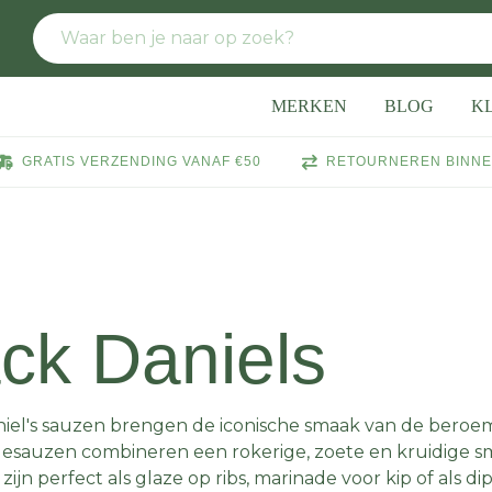
MERKEN
BLOG
K
GRATIS VERZENDING VANAF €50
RETOURNEREN BINNE
ck Daniels
niel's sauzen brengen de iconische smaak van de beroe
esauzen combineren een rokerige, zoete en kruidige sm
e zijn perfect als glaze op ribs, marinade voor kip of als d