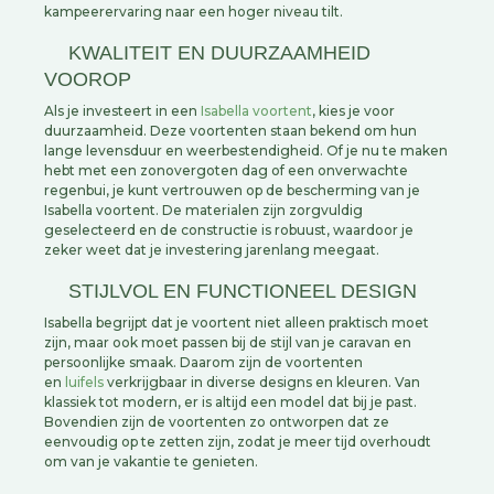
kampeerervaring naar een hoger niveau tilt.
KWALITEIT EN DUURZAAMHEID
VOOROP
Als je investeert in een
Isabella voortent
, kies je voor
duurzaamheid. Deze voortenten staan bekend om hun
lange levensduur en weerbestendigheid. Of je nu te maken
hebt met een zonovergoten dag of een onverwachte
regenbui, je kunt vertrouwen op de bescherming van je
Isabella voortent. De materialen zijn zorgvuldig
geselecteerd en de constructie is robuust, waardoor je
zeker weet dat je investering jarenlang meegaat.
STIJLVOL EN FUNCTIONEEL DESIGN
Isabella begrijpt dat je voortent niet alleen praktisch moet
zijn, maar ook moet passen bij de stijl van je caravan en
persoonlijke smaak. Daarom zijn de voortenten
en
luifels
verkrijgbaar in diverse designs en kleuren. Van
klassiek tot modern, er is altijd een model dat bij je past.
Bovendien zijn de voortenten zo ontworpen dat ze
eenvoudig op te zetten zijn, zodat je meer tijd overhoudt
om van je vakantie te genieten.