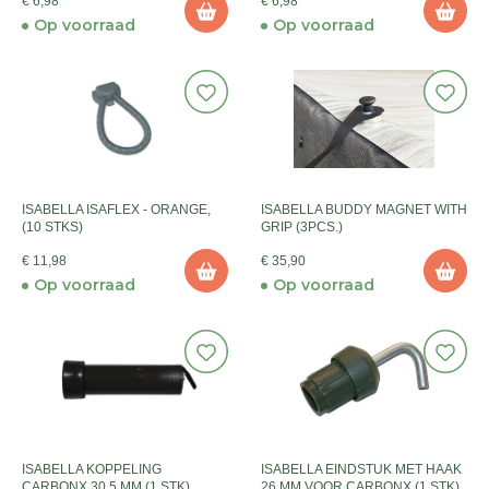
€ 6,98
€ 6,98
Op voorraad
Op voorraad
ISABELLA ISAFLEX - ORANGE,
ISABELLA BUDDY MAGNET WITH
(10 STKS)
GRIP (3PCS.)
€ 11,98
€ 35,90
Op voorraad
Op voorraad
ISABELLA KOPPELING
ISABELLA EINDSTUK MET HAAK
CARBONX 30,5 MM (1 STK)
26 MM VOOR CARBONX (1 STK)