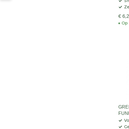
Sm
Ze
€ 6,
Op 
GRE
FUN
Vo
Ge