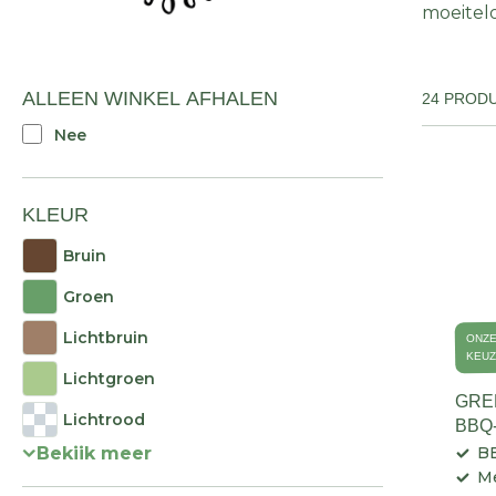
moeitelo
ALLEEN WINKEL AFHALEN
24 PROD
Nee
KLEUR
Bruin
Groen
Lichtbruin
ONZ
KEU
Lichtgroen
GRE
Lichtrood
BBQ
VRO
Bekijk meer
BB
OPG
Me