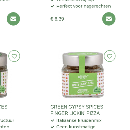
Perfect voor nagerechten
€ 6,39
CES
GREEN GYPSY SPICES
FINGER LICKIN' PIZZA
ructuur
Italiaanse kruidenmix
enten
Geen kunstmatige