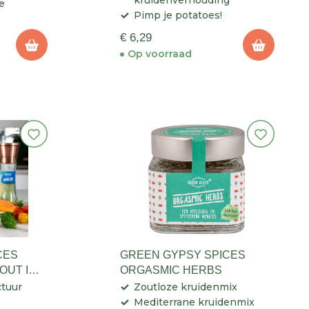
kruidenverhouding
e
Pimp je potatoes!
€ 6,29
Op voorraad
CES
GREEN GYPSY SPICES
OUT IN
ORGASMIC HERBS
ctuur
Zoutloze kruidenmix
Mediterrane kruidenmix