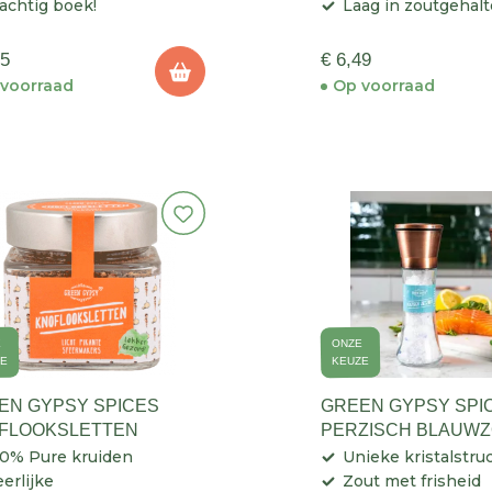
achtig boek!
Laag in zoutgehalt
95
€ 6,49
voorraad
Op voorraad
E
ONZE
ZE
KEUZE
EN GYPSY SPICES
GREEN GYPSY SPI
FLOOKSLETTEN
PERZISCH BLAUWZ
KOPEREN MOLEN
0% Pure kruiden
Unieke kristalstru
erlijke
Zout met frisheid