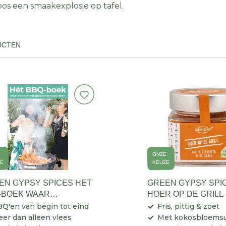
os een smaakexplosie op tafel.
UCTEN
E
ONZE
ZE
KEUZE
EN GYPSY SPICES HET
GREEN GYPSY SPI
-BOEK WAAR
HOER OP DE GRILL
UWEN WEL
Q'en van begin tot eind
Fris, pittig & zoet
EWONDEN VAN RAKEN
er dan alleen vlees
Met kokosbloemsu