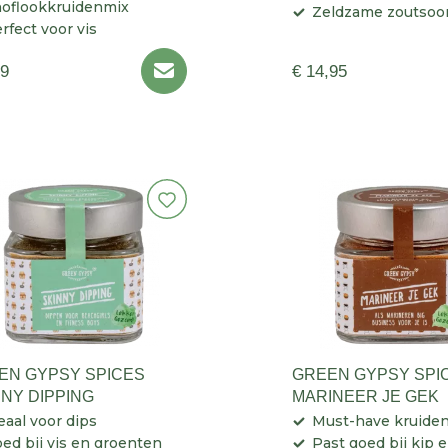
oflookkruidenmix
Zeldzame zoutsoo
rfect voor vis
29
€ 14,95
EN GYPSY SPICES
GREEN GYPSY SPI
NNY DIPPING
MARINEER JE GEK
eaal voor dips
Must-have kruiden
ed bij vis en groenten
Past goed bij kip 