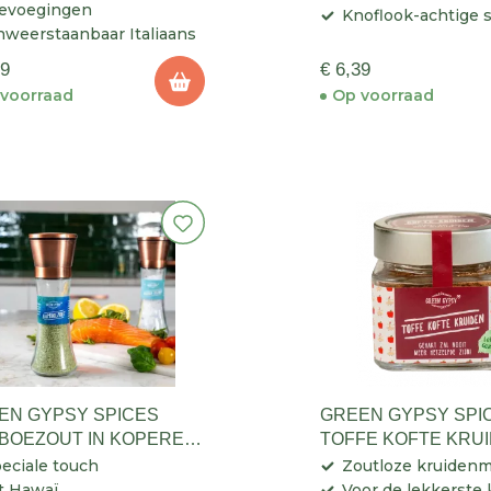
evoegingen
Knoflook-achtige
weerstaanbaar Italiaans
39
€ 6,39
voorraad
Op voorraad
EN GYPSY SPICES
GREEN GYPSY SPI
BOEZOUT IN KOPEREN
TOFFE KOFTE KRU
EN
eciale touch
Zoutloze kruidenm
t Hawaï
Voor de lekkerste 