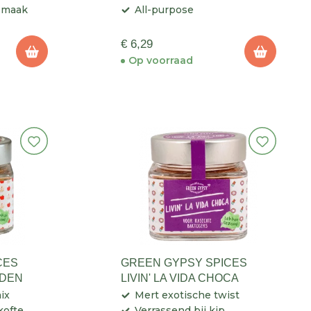
 smaak
All-purpose
€ 6,29
Op voorraad
CES
GREEN GYPSY SPICES
IDEN
LIVIN' LA VIDA CHOCA
ix
Mert exotische twist
kofte
Verrassend bij kip