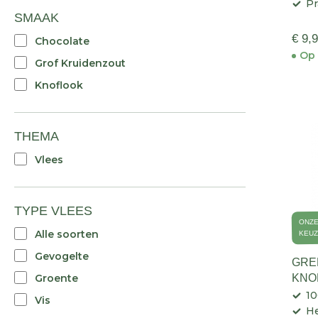
Pr
SMAAK
€ 9,
Chocolate
Op 
Grof Kruidenzout
Knoflook
THEMA
Vlees
TYPE VLEES
ONZ
Alle soorten
KEU
Gevogelte
GRE
Groente
KNO
10
Vis
He