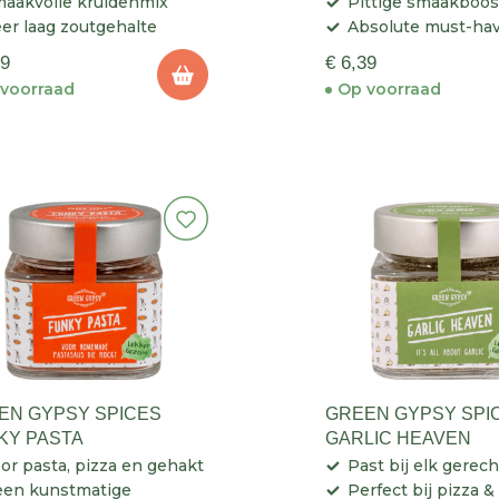
aakvolle kruidenmix
Pittige smaakboos
er laag zoutgehalte
Absolute must-hav
29
€ 6,39
voorraad
Op voorraad
EN GYPSY SPICES
GREEN GYPSY SPI
KY PASTA
GARLIC HEAVEN
or pasta, pizza en gehakt
Past bij elk gerech
en kunstmatige
Perfect bij pizza & 