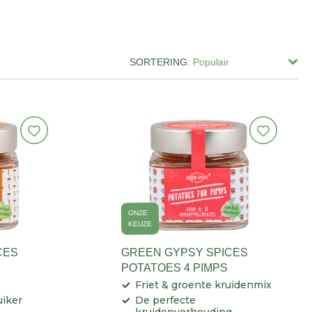
SORTERING:
ONZE
KEUZE
CES
GREEN GYPSY SPICES
POTATOES 4 PIMPS
Friet & groente kruidenmix
iker
De perfecte