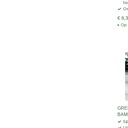
to
On
€ 6,
Op 
GRE
BAM
MOL
Sp
Ui