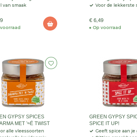
l van smaak
Voor de lekkerste 
49
€ 6,49
voorraad
Op voorraad
EN GYPSY SPICES
GREEN GYPSY SPI
ARMA MET '≈É TWIST
SPICE IT UP!
or alle vleessoorten
Geeft spice aan je