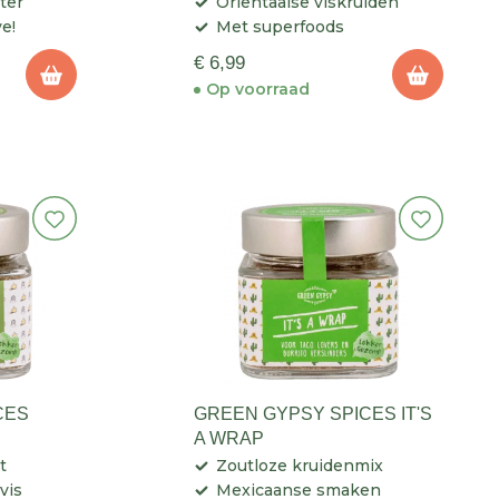
ter
Orientaalse viskruiden
e!
Met superfoods
€ 6,99
Op voorraad
CES
GREEN GYPSY SPICES IT'S
A WRAP
t
Zoutloze kruidenmix
vis
Mexicaanse smaken