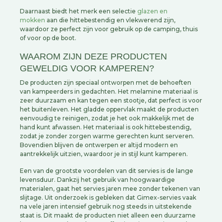
Daarnaast biedt het merk een selectie
glazen en
mokken
aan die hittebestendig en vlekwerend zijn,
waardoor ze perfect zijn voor gebruik op de camping, thuis
of voor op de boot.
WAAROM ZIJN DEZE PRODUCTEN
GEWELDIG VOOR KAMPEREN?
De producten zijn speciaal ontworpen met de behoeften
van kampeerders in gedachten. Het melamine materiaal is
zeer duurzaam en kan tegen een stootje, dat perfect is voor
het buitenleven. Het gladde oppervlak maakt de producten
eenvoudig te reinigen, zodat je het ook makkelijk met de
hand kunt afwassen. Het materiaal is ook hittebestendig,
zodat je zonder zorgen warme gerechten kunt serveren.
Bovendien blijven de ontwerpen er altijd modern en
aantrekkelijk uitzien, waardoor je in stijl kunt kamperen.
Een van de grootste voordelen van dit servies is de lange
levensduur. Dankzij het gebruik van hoogwaardige
materialen, gaat het servies jaren mee zonder tekenen van
slijtage. Uit onderzoek is gebleken dat Gimex-servies vaak
na vele jaren intensief gebruik nog steeds in uitstekende
staat is. Dit maakt de producten niet allee
n een duurzame