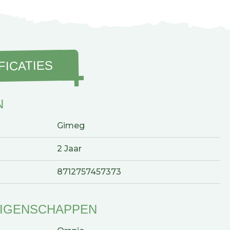
FICATIES
N
Gimeg
2 Jaar
8712757457373
EIGENSCHAPPEN