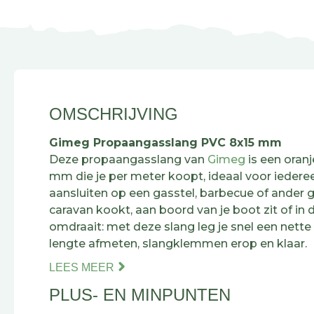
OMSCHRIJVING
Gimeg Propaangasslang PVC 8x15 mm
Deze propaangasslang van
Gimeg
is een oran
mm die je per meter koopt, ideaal voor iederee
aansluiten op een gasstel, barbecue of ander ga
caravan kookt, aan boord van je boot zit of in 
omdraait: met deze slang leg je snel een nette 
lengte afmeten, slangklemmen erop en klaar.
LEES MEER
Het grote voordeel? Je snijdt precies af wat j
PLUS- EN MINPUNTEN
overtollige slang die ergens in een krat belande
thermoplastische PVC is bovendien prima be