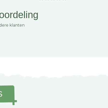
oordeling
udering. Controleer je
dere klanten
uring en vervang hem bij
an een lekkage.
?
at je in de meeste
jd met een geschikte
voor je
pen we je graag aan een
l én online!
S