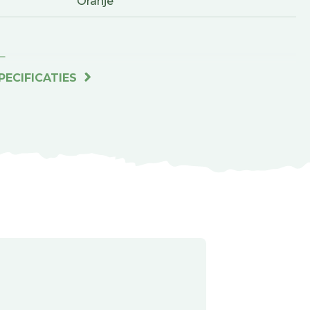
Oranje
L
PECIFICATIES
pvc
GEN
100 Centimeter
1.5 Centimeter