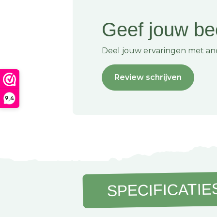
met zeepsop of alles gasdicht is.
Geef jouw be
Hoe lang gaat een gasslang mee?
Gasslangen zijn gevoelig voor UV-licht en vero
Deel jouw ervaringen met an
slang daarom jaarlijks op scheurtjes en verkle
twijfel direct. Beter een meter nieuwe slang d
Review schrijven
Voor welke gassoort is deze slang bedoeld
9,4
Deze slang is gemaakt voor propaan, het gas d
campinggasflessen vindt. Combineer hem alti
drukregelaar.
Op zoek naar meer gasslangen en toebehoren 
kampeeruitrusting? Bij Kampeerhal Roden hel
veilige en complete gasaansluiting, in de winke
SPECIFICATIE