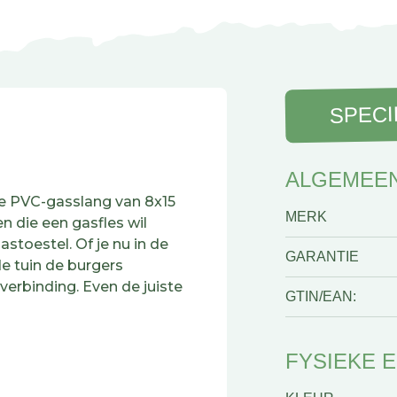
SPECI
ALGEMEE
je PVC-gasslang van 8x15
MERK
n die een gasfles wil
stoestel. Of je nu in de
GARANTIE
de tuin de burgers
verbinding. Even de juiste
GTIN/EAN:
e nodig hebt. Geen meters
FYSIEKE 
n, geen verspilling. Het
stand tegen