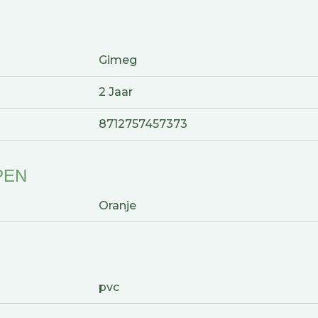
Gimeg
2 Jaar
8712757457373
PEN
Oranje
pvc