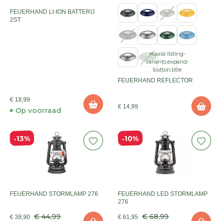
FEUERHAND LI-ION BATTERIJ
2ST
maxia-listing-
variants.expand-
button.title
FEUERHAND REFLECTOR
€ 18,99
€ 14,99
Op voorraad
10%
13%
FEUERHAND STORMLAMP 276
FEUERHAND LED STORMLAMP
276
€ 44,99
€ 68,99
€ 38,90
€ 61,95