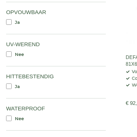
OPVOUWBAAR
Ja
UV-WEREND
Nee
DEFA
81X
Vo
HITTEBESTENDIG
C
We
Ja
€ 92
WATERPROOF
Nee