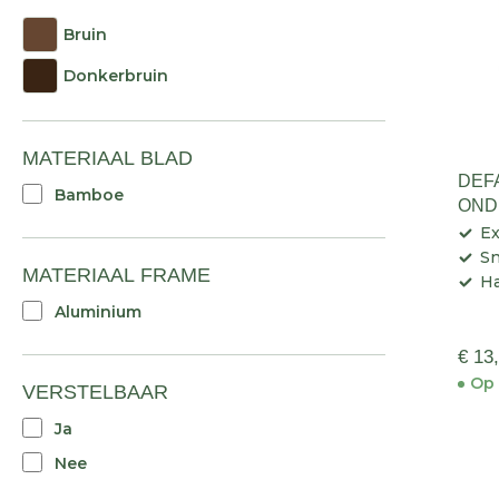
Bruin
Donkerbruin
MATERIAAL BLAD
DEF
Bamboe
OND
Ex
Sn
MATERIAAL FRAME
Ha
Aluminium
€ 13
Op 
VERSTELBAAR
Ja
Nee