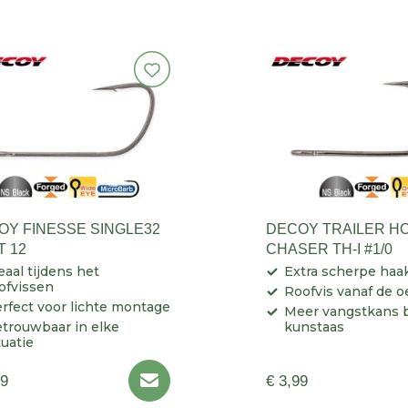
OY FINESSE SINGLE32
DECOY TRAILER H
T 12
CHASER TH-I #1/0
eaal tijdens het
Extra scherpe haa
ofvissen
Roofvis vanaf de o
rfect voor lichte montage
Meer vangstkans b
trouwbaar in elke
kunstaas
tuatie
99
€ 3,99