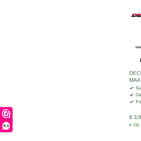
DEC
MAA
Su
Ge
Fi
€ 3,
Op 
9,4