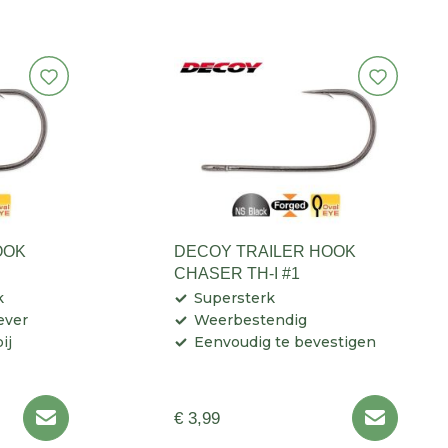
OOK
DECOY TRAILER HOOK
CHASER TH-I #1
k
Supersterk
ever
Weerbestendig
ij
Eenvoudig te bevestigen
€ 3,99