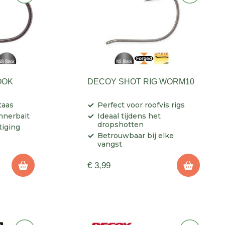
OOK
DECOY SHOT RIG WORM10
taas
Perfect voor roofvis rigs
nnerbait
Ideaal tijdens het
dropshotten
tiging
Betrouwbaar bij elke
vangst
€ 3,99