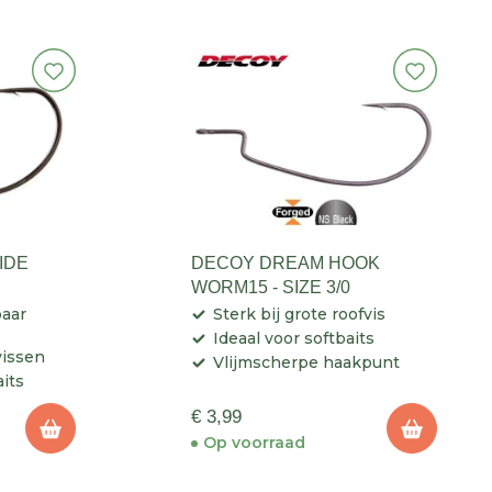
IDE
DECOY DREAM HOOK
WORM15 - SIZE 3/0
baar
Sterk bij grote roofvis
Ideaal voor softbaits
vissen
Vlijmscherpe haakpunt
aits
€ 3,99
Op voorraad