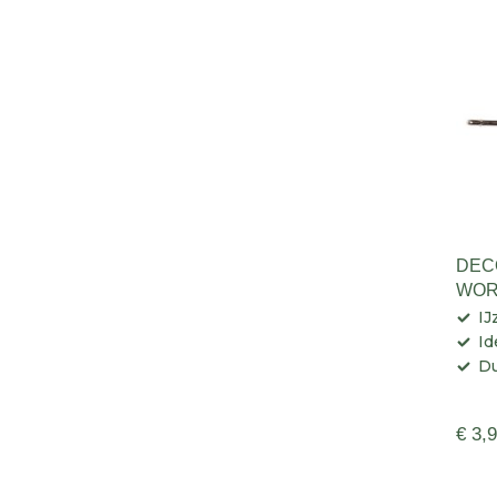
DEC
WOR
IJ
Id
Du
€ 3,