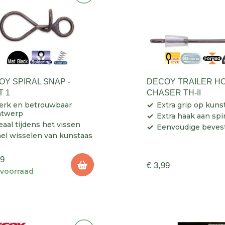
OY SPIRAL SNAP -
DECOY TRAILER H
T 1
CHASER TH-II
erk en betrouwbaar
Extra grip op kuns
ntwerp
Extra haak aan spi
eaal tijdens het vissen
Eenvoudige beves
el wisselen van kunstaas
99
€ 3,99
voorraad