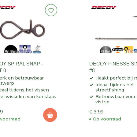
OY SPIRAL SNAP -
DECOY FINESSE SI
T 0
#8
erk en betrouwbaar
Haakt perfect bij r
ntwerp
Ideaal tijdens het
eaal tijdens het vissen
streetfishing
el wisselen van kunstaas
Betrouwbaar voor 
vistrip
99
€ 3,99
voorraad
Op voorraad