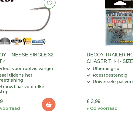
OY FINESSE SINGLE 32
DECOY TRAILER H
T 4
CHASER TH-II - SIZE
rfect voor roofvis vangen
Ultieme grip
eaal tijdens het
Roestbestendig
reetfishing
Universele pasvo
trouwbaar voor elke
strip
99
€ 3,99
voorraad
Op voorraad