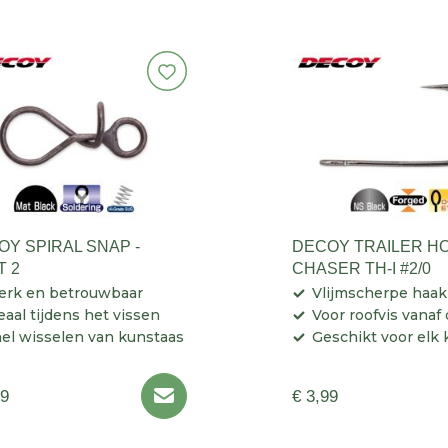
OY SPIRAL SNAP -
DECOY TRAILER H
T 2
CHASER TH-I #2/0
erk en betrouwbaar
Vlijmscherpe haak
eaal tijdens het vissen
Voor roofvis vanaf
el wisselen van kunstaas
Geschikt voor elk
99
€ 3,99