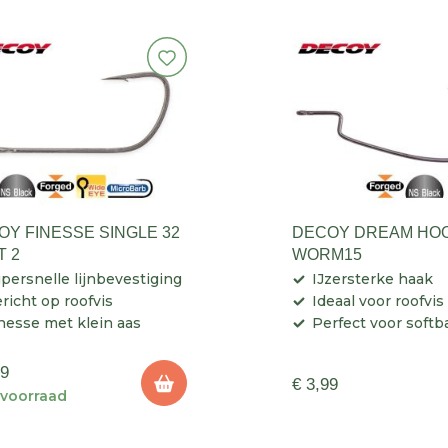
OY FINESSE SINGLE 32
DECOY DREAM HO
T 2
WORM15
persnelle lijnbevestiging
IJzersterke haak
richt op roofvis
Ideaal voor roofvis
nesse met klein aas
Perfect voor softb
99
€ 3,99
voorraad