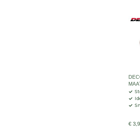
DEC
MAA
St
Id
Sn
€ 3,