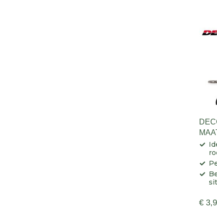
DEC
MAA
Id
ro
Pe
Be
si
€ 3,