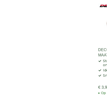
DEC
MAA
St
o
Id
Sn
€ 3,
Op 