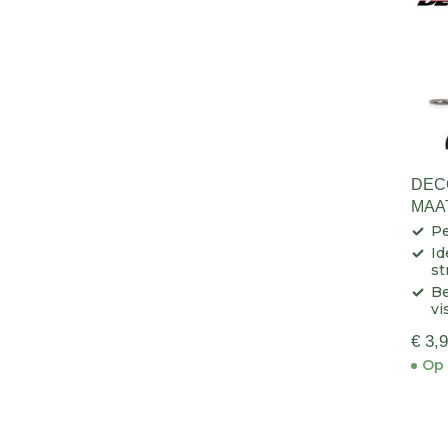
DEC
MAA
Pe
Id
st
Be
vi
€ 3,
Op 