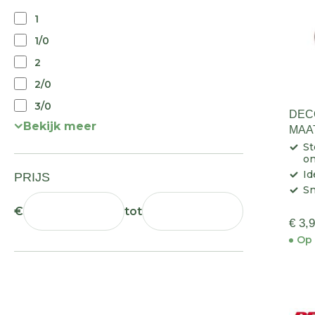
1
1/0
2
2/0
3/0
DEC
Bekijk meer
MAA
St
o
Id
PRIJS
Sn
€
tot
€ 3,
Op 