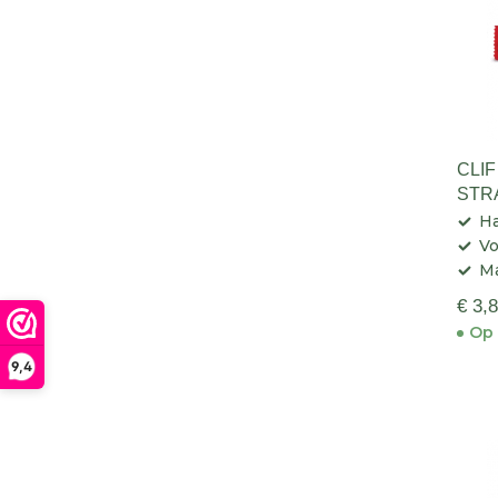
CLI
STR
ENE
Ha
Vo
Ma
€ 3,
Op 
9,4