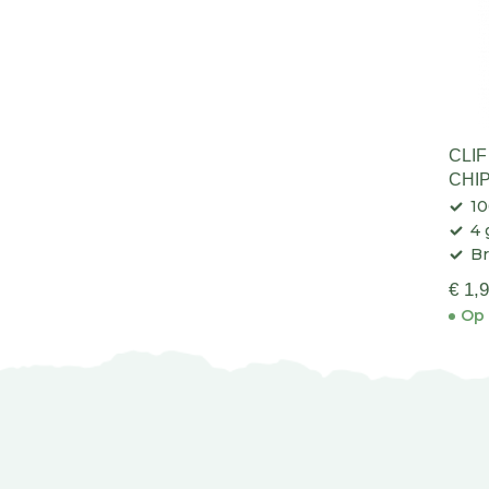
CLI
CHI
10
4 
Br
€ 1,
Op 