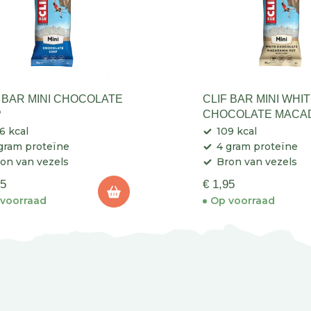
F BAR MINI CHOCOLATE
CLIF BAR MINI WHI
P
CHOCOLATE MACA
NUT
6 kcal
109 kcal
gram proteïne
4 gram proteïne
on van vezels
Bron van vezels
95
€ 1,95
voorraad
Op voorraad