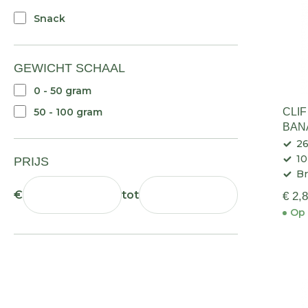
Snack
GEWICHT SCHAAL
0 - 50 gram
50 - 100 gram
CLI
BAN
CHO
26
ENE
10
PRIJS
Br
€
tot
€ 2,
Op 