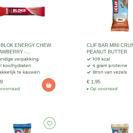
F BLOK ENERGY CHEW
CLIF BAR MINI CR
AWBERRY -
PEANUT BUTTER
RGIEREEP
ndige verpakking
109 kcal
l koolhydraten
4 gram proteïne
kkelijk te kauwen
Bron van vezels
89
€ 1,95
voorraad
Op voorraad