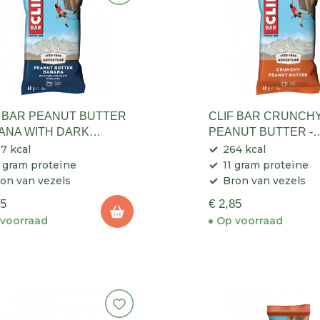
F BAR PEANUT BUTTER
CLIF BAR CRUNCH
ANA WITH DARK
PEANUT BUTTER -
COLATE -
ENERGIEREEP
7 kcal
264 kcal
RGIEREEP
 gram proteïne
11 gram proteïne
on van vezels
Bron van vezels
85
€ 2,85
voorraad
Op voorraad