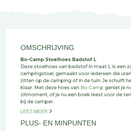
OMSCHRIJVING
Bo-Camp Stoelhoes Badstof L
Deze stoelhoes van badstof in maat L is een z
campingstoel, gemaakt voor iedereen die uren
zitten op de camping of in de tuin. Je schuift h
klaar. Met deze hoes van
Bo-Camp
geniet je n
zitmoment, of je nu een boek leest voor de ten
bij de camper.
LEES MEER
Badstof voelt heerlijk zacht aan en ademt goe
PLUS- EN MINPUNTEN
warme dagen: geen plakkerige zit meer na ure
hoes toch vies? Geen probleem. Hij is eenvou