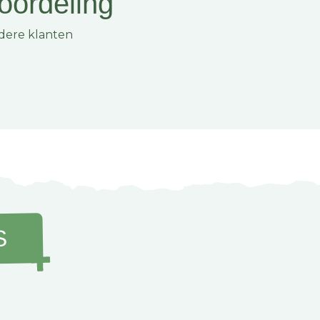
oordeling
dere klanten
 Zo houd je hem fris, ook
t op, waardoor je ook op
 hoort thuis in onze
ekijk het complete
nste plek van de
S