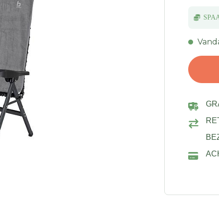
SPA
Vanda
GR
RE
BE
AC