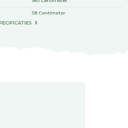
180 Centimeter
58 Centimeter
PECIFICATIES
NG
34 Centimeter
ENGTE
24 Centimeter
REEDTE
7 Centimeter
OOGTE
0.55 Kilogram