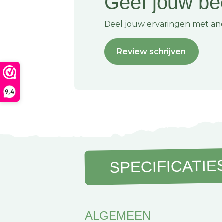
Geef jouw be
Kan de hoes in de wasmachine?
Deel jouw ervaringen met an
Ja, de hoes is afneembaar en gewoon wasbaar.
na een lang kampeerseizoen.
Review schrijven
Is badstof niet te warm in de zomer?
Juist niet. Badstof ademt goed en neemt voch
9,4
zonnige dagen fris blijft zitten.
Op zoek naar meer zitcomfort? Deze stoelhoes
categorie kampeermeubilair en accessoires. B
aanbod en maak van jouw campingstoel de fij
camping!
SPECIFICATIE
ALGEMEEN