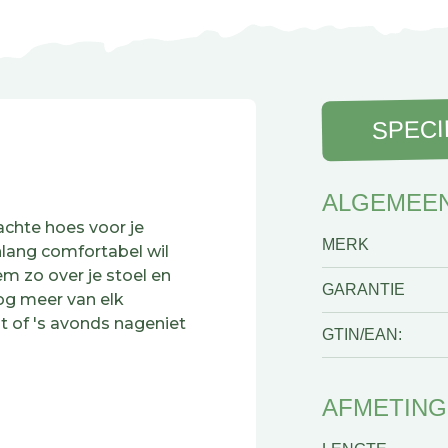
SPECI
ALGEMEE
achte hoes voor je
MERK
lang comfortabel wil
em zo over je stoel en
GARANTIE
og meer van elk
t of 's avonds nageniet
GTIN/EAN:
d. Dat merk je vooral op
AFMETIN
n in de zon. Wordt de
dig afneembaar en