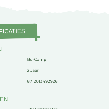
FICATIES
N
Bo-Camp
2 Jaar
8712013492926
GEN