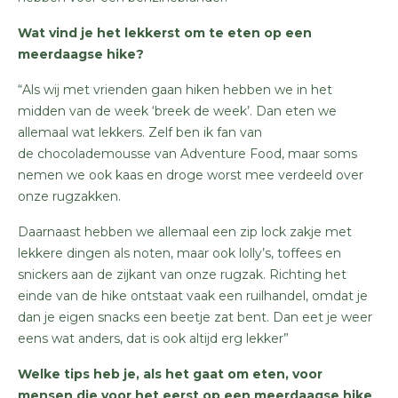
Wat vind je het lekkerst om te eten op een
meerdaagse hike?
“Als wij met vrienden gaan hiken hebben we in het
midden van de week ‘breek de week’. Dan eten we
allemaal wat lekkers. Zelf ben ik fan van
de
chocolademousse
van Adventure Food, maar soms
nemen we ook kaas en droge worst mee verdeeld over
onze rugzakken.
Daarnaast hebben we allemaal een zip lock zakje met
lekkere dingen als noten, maar ook lolly’s, toffees en
snickers aan de zijkant van onze rugzak. Richting het
einde van de hike ontstaat vaak een ruilhandel, omdat je
dan je eigen snacks een beetje zat bent. Dan eet je weer
eens wat anders, dat is ook altijd erg lekker”
Welke tips heb je, als het gaat om eten, voor
mensen die voor het eerst op een meerdaagse hike