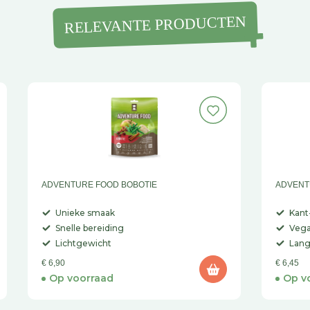
RELEVANTE PRODUCTEN
ADVENTURE FOOD BOBOTIE
ADVENT
Unieke smaak
Kant
Snelle bereiding
Vega
Lichtgewicht
Lang
€ 6,90
€ 6,45
Op voorraad
Op v