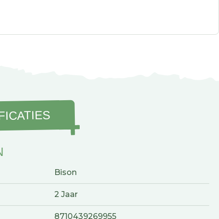
FICATIES
N
Bison
2 Jaar
8710439269955