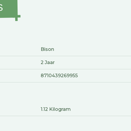
S
Bison
2 Jaar
8710439269955
1.12 Kilogram