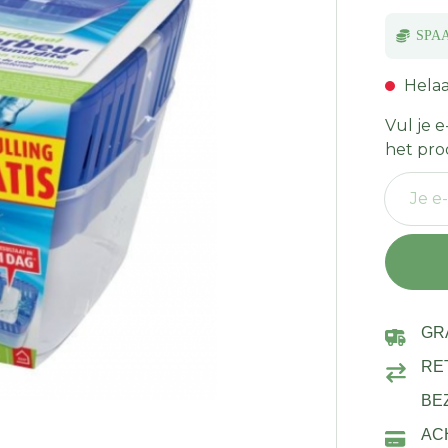
SPA
Helaa
Vul je 
het pro
JE E-MA
GR
RE
BE
AC