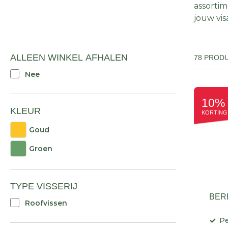
assortim
jouw vi
ALLEEN WINKEL AFHALEN
78 PROD
Nee
10%
KLEUR
KORTING
Goud
Groen
TYPE VISSERIJ
BERK
Roofvissen
Pe