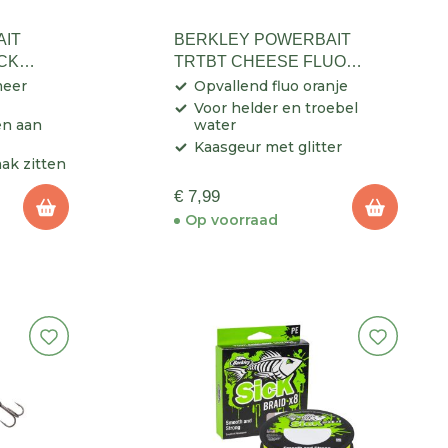
AIT
BERKLEY POWERBAIT
CK
TRTBT CHEESE FLUO
ORANGE GLITTER
meer
Opvallend fluo oranje
Voor helder en troebel
en aan
water
Kaasgeur met glitter
aak zitten
€ 7,99
Op voorraad