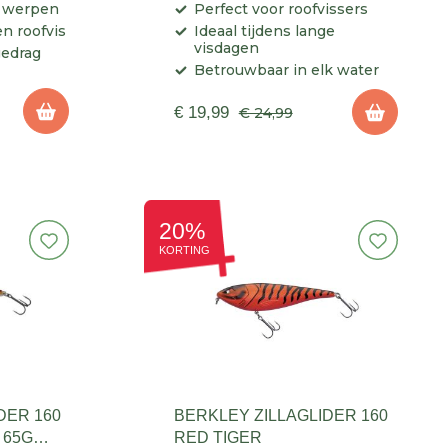
f werpen
Perfect voor roofvissers
n roofvis
Ideaal tijdens lange
visdagen
gedrag
Betrouwbaar in elk water
€ 19,99
€ 24,99
20%
KORTING
DER 160
BERKLEY ZILLAGLIDER 160
 65G
RED TIGER