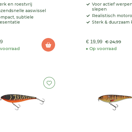
16CM
erk en roestvrij
Voor actief werpe
slepen
zendsnelle aaswissel
Realistisch motoro
mpact, subtiele
esentatie
Sterk & duurzaam 
99
€ 19,99
€ 24,99
voorraad
Op voorraad