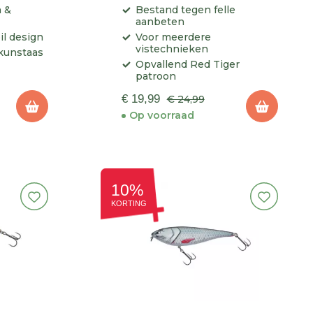
n &
Bestand tegen felle
aanbeten
il design
Voor meerdere
vistechnieken
kunstaas
Opvallend Red Tiger
patroon
€ 19,99
€ 24,99
Op voorraad
10%
KORTING