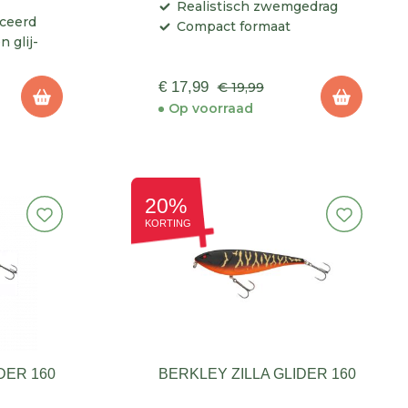
Realistisch zwemgedrag
nceerd
Compact formaat
 glij-
€ 17,99
€ 19,99
Op voorraad
20%
KORTING
DER 160
BERKLEY ZILLA GLIDER 160