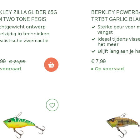
LEY ZILLA GLIDER 65G
BERKLEY POWERB
M TWO TONE FEGIS
TRTBT GARLIC BLA
GLITTER
chtgewicht ontwerp
Sterke geur voor 
vangst
elzijdig in technieken
Ideaal tijdens viss
alistische zwemactie
het meer
Blijft lang aan je h
,99
€ 7,99
€ 24,99
voorraad
Op voorraad