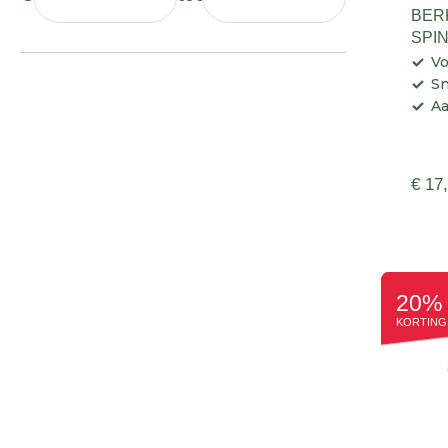
BER
SPI
25G
Vo
Sn
Aa
€ 17
20%
KORTING