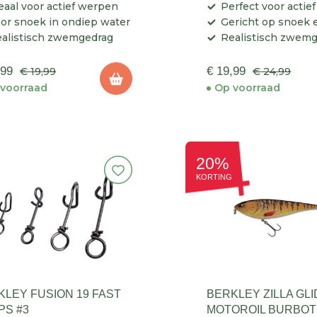
eaal voor actief werpen
Perfect voor actie
or snoek in ondiep water
Gericht op snoek e
alistisch zwemgedrag
Realistisch zwem
,99
€ 19,99
€ 19,99
€ 24,99
voorraad
Op voorraad
20%
KORTING
KLEY FUSION 19 FAST
BERKLEY ZILLA GLI
PS #3
MOTOROIL BURBOT