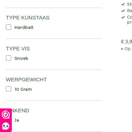
St
Ra
Co
TYPE KUNSTAAS
pr
Hardbait
€ 3,
TYPE VIS
Op 
Snoek
WERPGEWICHT
10 Gram
ZINKEND
Ja
9,4