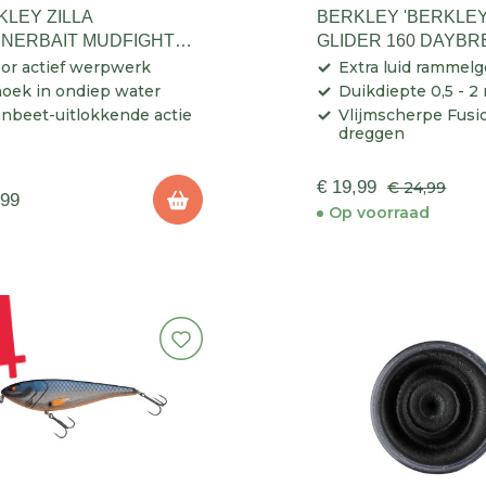
KLEY ZILLA
BERKLEY 'BERKLEY
NNERBAIT MUDFIGHT
GLIDER 160 DAYBR
T
or actief werpwerk
Extra luid rammelg
oek in ondiep water
Duikdiepte 0,5 - 2
nbeet-uitlokkende actie
Vlijmscherpe Fusi
dreggen
€ 19,99
€ 24,99
,99
Op voorraad