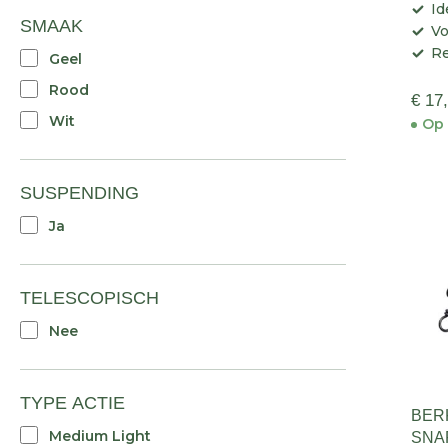
Id
SMAAK
Vo
Re
Geel
Rood
€ 17
Wit
Op 
SUSPENDING
Ja
TELESCOPISCH
Nee
TYPE ACTIE
BER
Medium Light
SNA