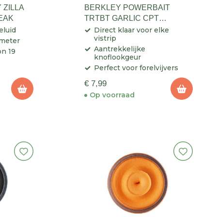
 ZILLA
BERKLEY POWERBAIT
EAK
TRTBT GARLIC CPT
AMERICA GLITTER
eluid
Direct klaar voor elke
vistrip
 meter
Aantrekkelijke
on 19
knoflookgeur
Perfect voor forelvijvers
€ 7,99
Op voorraad