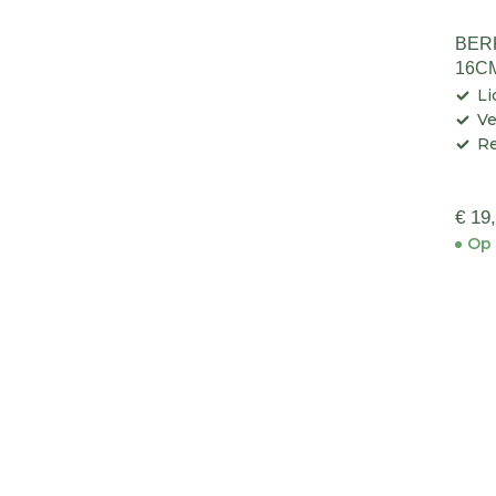
BERK
16C
Li
Ve
Re
€ 19
Op 