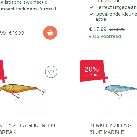
constructie
alistische zwemactie
Perfect uitgebala
mpact tacklebox-formaat
Opvallende kleur en
actie
€ 17,99
€ 19,99
,99
€ 19,99
Op voorraad
20%
KORTING
LEY ZILLA GLIDER 130
BERKLEY ZILLA GLI
BREAK
BLUE MARBLE