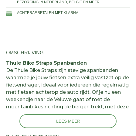
BEZORGING IN NEDERLAND, BELGIË EN MEER
ACHTERAF BETALEN MET KLARNA
OMSCHRIJVING
Thule Bike Straps Spanbanden
De Thule Bike Straps zijn stevige spanbanden
waarmee je jouw fietsen extra veilig vastzet op de
fietsendrager, ideaal voor iedereen die regelmatig
met fietsen achterop de auto rijdt. Of je nu een
weekendje naar de Veluwe gaat of met de
mountainbikes richting de bergen trekt, met deze
set van
Thule
zitten je fietsen muurvast. Even
omdoen, aantrekken, klaar. Zo rijd je met een
LEES MEER
gerust gevoel elke kilometer.