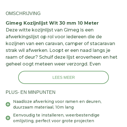
OMSCHRIJVING
Gimeg Kozijnlijst Wit 30 mm 10 Meter
Deze witte kozijnlijst van Gimeg is een
afwerkingslijst op rol voor iedereen die de
kozijnen van een caravan, camper of stacaravan
strak wil afwerken. Loopt er een naad langs je
raam of deur? Schuif deze lijst eroverheen en het
geheel oogt meteen weer verzorgd. Even
opmeten, op maat snijden, aanbrengen, klaar.
LEES MEER
Met 10 volle meters op één rol heb je ruim
voldoende om meerdere ramen en deuren aan te
PLUS- EN MINPUNTEN
pakken zonder halverwege mis te grijpen. Het
Naadloze afwerking voor ramen en deuren,
weerbestendige kunststof trekt zich weinig aan
duurzaam materiaal, 10m lang
van regen, zon of wind. En wit? Dat past gewoon
Eenvoudig te installeren, weerbestendige
overal bij en blijft jarenlang mooi.
omlijsting, perfect voor grote projecten