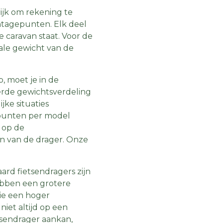
ijk om rekening te
tagepunten. Elk deel
e caravan staat. Voor de
tale gewicht van de
p, moet je in de
erde gewichtsverdeling
jke situaties
epunten per model
t op de
en van de drager. Onze
ard fietsendragers zijn
hebben een grotere
die een hoger
iet altijd op een
tsendrager aankan,