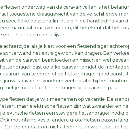
 fietsen onderweg van de caravan vallen is het belangr
al toegestane draaggewicht van de verschillende mon
n specifieke belasting limiet die in de handleiding van d
eld een maximaal draagvermogen, dit betekent dat het to
tsen hierbinnen moet blijven.
 achterzijde: als je kiest voor een fietsendrager achtero
de achterwand het extra gewicht kan dragen. Een verke
teit van de caravan beïnvloeden en misschien wel gevaarli
e fietsendrager past op elke caravan, omdat de montag
jk daarom van te voren of de fietsendrager goed aanslui
 jouw caravan en voorkom veel irritatie bij het monter
g met je mee of de fietsendrager bij je caravan past.
ype fietsen dat je wilt meenemen op vakantie. De standa
ietsen, maar elektrische fietsen zijn wat zwaarder en 
bij elektrische fietsen een stevigere fietsendrager nodig 
ok mountainbikes of andere grote fietsen passen lang n
r. Controleer daarom niet alleen het gewicht dat de fie