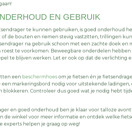
gaan!
ONDERHOUD EN GEBRUIK
ietsendrager te kunnen gebruiken, is goed onderhoud hee
t of de bouten en riemen stevig vastzitten, trillingen k
tsendrager na gebruik schoon met een zachte doek en 
roest te voorkomen. Beweegbare onderdelen hebben 
pel te blijven werken. Let er ook op dat de verlichting
ritten een
beschermhoes
om je fietsen én je fietsendrag
een markeringsbord nodig voor uitstekende ladingen, of
n blokkeren. Controleer dus goed wat je nodig hebt tijd
rager en goed onderhoud ben je klaar voor talloze avon
s in de winkel voor meer informatie en ontdek welke fiet
e experts helpen je graag op weg!