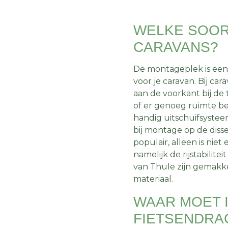
WELKE SOOR
CARAVANS?
De montageplek is een 
voor je caravan. Bij car
aan de voorkant bij de 
of er genoeg ruimte be
handig uitschuifsystee
bij montage op de diss
populair, alleen is nie
namelijk de rijstabilit
van Thule zijn gemakke
materiaal.
WAAR MOET I
FIETSENDRA