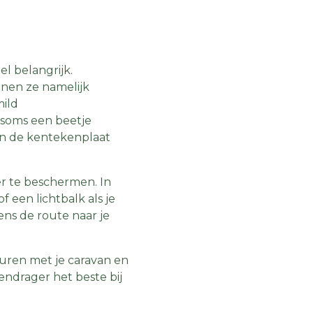
l belangrijk.
unnen ze namelijk
mild
soms een beetje
 en de kentekenplaat
er te beschermen. In
 een lichtbalk als je
ens de route naar je
turen met je caravan en
sendrager het beste bij