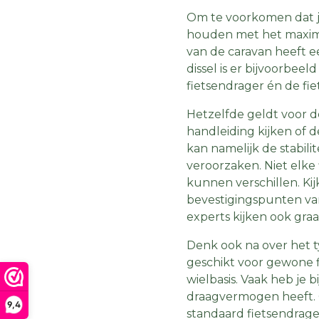
Om te voorkomen dat je
houden met het maxima
van de caravan heeft ee
dissel is er bijvoorbe
fietsendrager én de fie
Hetzelfde geldt voor de
handleiding kijken of 
kan namelijk de stabili
veroorzaken. Niet elk
kunnen verschillen. Ki
bevestigingspunten van
experts kijken ook graa
Denk ook na over het t
geschikt voor gewone f
wielbasis. Vaak heb je 
draagvermogen heeft. O
9,4
standaard fietsendrage