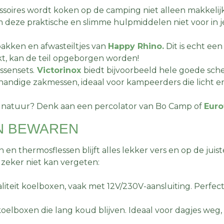
ssoires wordt koken op de camping niet alleen makkelij
m deze praktische en slimme hulpmiddelen niet voor in
ken en afwasteiltjes van
Happy Rhino.
Dit is echt ee
kt, kan de teil opgeborgen worden!
ssensets.
Victorinox
biedt bijvoorbeeld hele goede sc
handige zakmessen, ideaal voor kampeerders die licht en
e natuur? Denk aan een percolator van Bo Camp of
Eurot
EN BEWAREN
 en thermosflessen blijft alles lekker vers en op de juist
e zeker niet kan vergeten:
liteit koelboxen, vaak met 12V/230V-aansluiting. Perfec
koelboxen die lang koud blijven. Ideaal voor dagjes weg