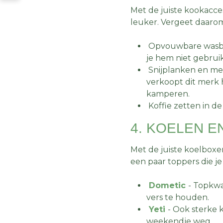
Met de juiste kookacce
leuker. Vergeet daaro
Opvouwbare wasbak
je hem niet gebrui
Snijplanken en me
verkoopt dit merk 
kamperen.
Koffie zetten in d
4. KOELEN 
Met de juiste koelboxen
een paar toppers die j
Dometic
- Topkwa
vers te houden.
Yeti
- Ook sterke 
weekendje weg.