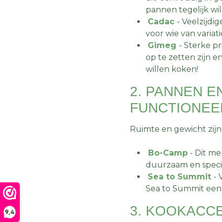
pannen tegelijk wi
Cadac
- Veelzijdi
voor wie van variat
Gimeg
- Sterke p
op te zetten zijn 
willen koken!
2. PANNEN E
FUNCTIONEE
Ruimte en gewicht zijn
Bo-Camp
- Dit me
duurzaam en speci
Sea to Summit
- 
Sea to Summit een
3. KOOKACCE
9,4