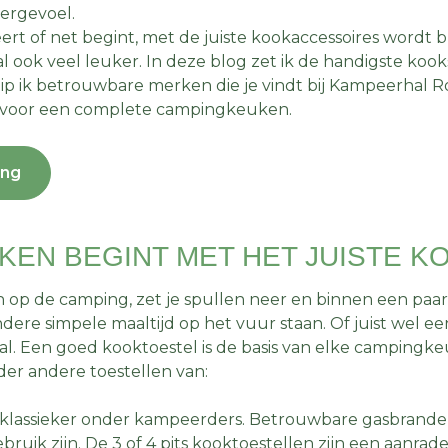
ergevoel.
ert of net begint, met de juiste kookaccessoires wordt 
l ook veel leuker. In deze blog zet ik de handigste koo
 tip ik betrouwbare merken die je vindt bij Kampeerhal R
bt voor een complete campingkeuken.
ing
OKEN BEGINT MET HET JUISTE 
aan op de camping, zet je spullen neer en binnen een pa
ere simpele maaltijd op het vuur staan. Of juist wel ee
l. Een goed kooktoestel is de basis van elke campingkeu
r andere toestellen van:
 klassieker onder kampeerders. Betrouwbare gasbrande
bruik zijn. De 3 of 4 pits kooktoestellen zijn een aanra