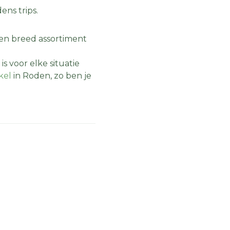
ens trips.
een breed assortiment
s voor elke situatie
kel
in Roden, zo ben je