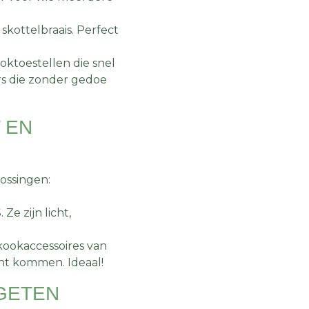
skottelbraais. Perfect
oktoestellen die snel
rs die zonder gedoe
 EN
lossingen:
e zijn licht,
 kookaccessoires van
ht kommen. Ideaal!
RGETEN