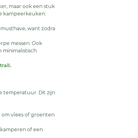
ker, maar ook een stuk
 je kampeerkeuken:
n musthave, want zodra
herpe messen. Ook
 minimalistisch
rail
.
e temperatuur. Dit zijn
t om vlees of groenten
, kamperen of een