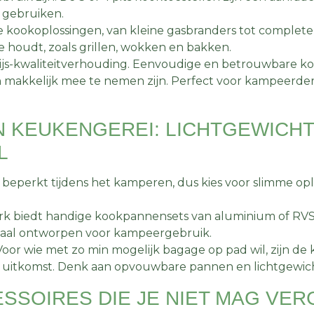
l gebruiken.
ge kookoplossingen, van kleine gasbranders tot complete 
ie houdt, zoals grillen, wokken en bakken.
rijs-kwaliteitverhouding. Eenvoudige en betrouwbare ko
en makkelijk mee te nemen zijn. Perfect voor kampeerde
N KEUKENGEREI: LICHTGEWICHT
L
 beperkt tijdens het kamperen, dus kies voor slimme op
rk biedt handige kookpannensets van aluminium of RVS. Z
aal ontworpen voor kampeergebruik.
Voor wie met zo min mogelijk bagage op pad wil, zijn de
 uitkomst. Denk aan opvouwbare pannen en lichtgewic
SSOIRES DIE JE NIET MAG VE