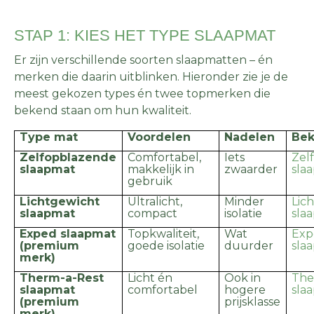
STAP 1: KIES HET TYPE SLAAPMAT
Er zijn verschillende soorten slaapmatten – én
merken die daarin uitblinken. Hieronder zie je de
meest gekozen types én twee topmerken die
bekend staan om hun kwaliteit.
Type mat
Voordelen
Nadelen
Bek
Zelfopblazende
Comfortabel,
Iets
Zel
slaapmat
makkelijk in
zwaarder
sla
gebruik
Lichtgewicht
Ultralicht,
Minder
Lic
slaapmat
compact
isolatie
sla
Exped slaapmat
Topkwaliteit,
Wat
Exp
(premium
goede isolatie
duurder
sla
merk)
Therm-a-Rest
Licht én
Ook in
The
slaapmat
comfortabel
hogere
sla
(premium
prijsklasse
merk)